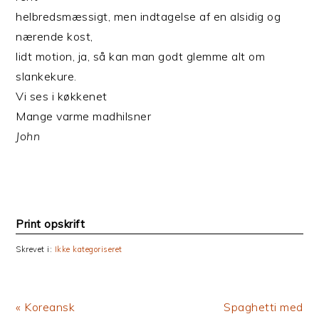
helbredsmæssigt, men indtagelse af en alsidig og
nærende kost,
lidt motion, ja, så kan man godt glemme alt om
slankekure.
Vi ses i køkkenet
Mange varme madhilsner
John
Print opskrift
Skrevet i:
Ikke kategoriseret
Previous
Next
« Koreansk
Spaghetti med