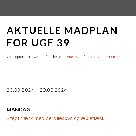
Gå
Skip
direkte
til
til
indhold
AKTUELLE MADPLAN
primær
navigation
FOR UGE 39
22. september 2024
by
John Frøslev
Skriv kommentar
23.09.2024 – 29.09.2024
MANDAG:
Stegt flæsk med persillesovs og æbleflæsk