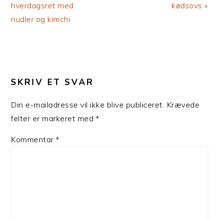
Post:
Post:
hverdagsret med
kødsovs »
nudler og kimchi
LÆSERINTERAKTIONER
SKRIV ET SVAR
Din e-mailadresse vil ikke blive publiceret.
Krævede
felter er markeret med
*
Kommentar
*