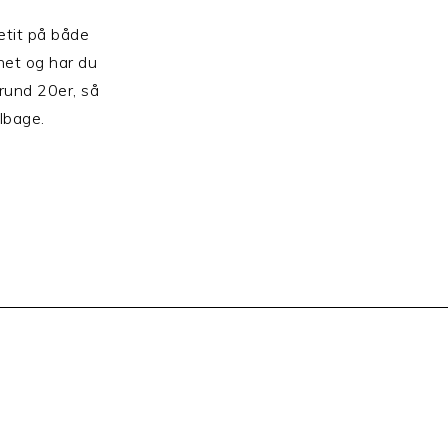
tit på både
net og har du
 rund 20er, så
ilbage.