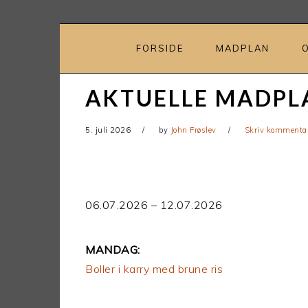
Gå
Skip
direkte
til
til
indhold
FORSIDE
MADPLAN
primær
navigation
AKTUELLE MADPL
5. juli 2026
by
John Frøslev
Skriv kommenta
06.07.2026 – 12.07.2026
MANDAG:
Boller i karry med brune ris