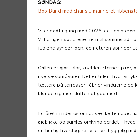
SØNDAG:
Bao Bund med char siu marineret ribbenste
Vi er godt i gang med 2026, og sommeren 
Vi har igen sat urene frem til sommertid nu
fuglene synger igen, og naturen springer ud
Grillen er gjort klar, krydderurterne spirer,
nye sæsonråvarer. Det er tiden, hvor vi ry
tættere på terrassen, åbner vinduerne og la
blande sig med duften af god mad.
Foråret minder os om at sænke tempoet li
øjeblikke og samles omkring bordet – hvad e
en hurtig hverdagsret eller en hyggelig mi