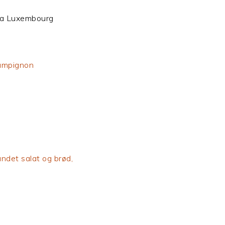
nen – nationales ret fra 
hampignon
ndet salat og brød,