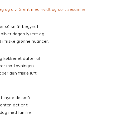
g og div. Grønt med hvidt og sort sesamfrø
er så småt begyndt.
 bliver dagen lysere og
 i friske grønne nuancer.
 og køkkenet dufter af
kker madlavningen
der den friske luft
dt, nyde de små
nten det er til
ddag med familie