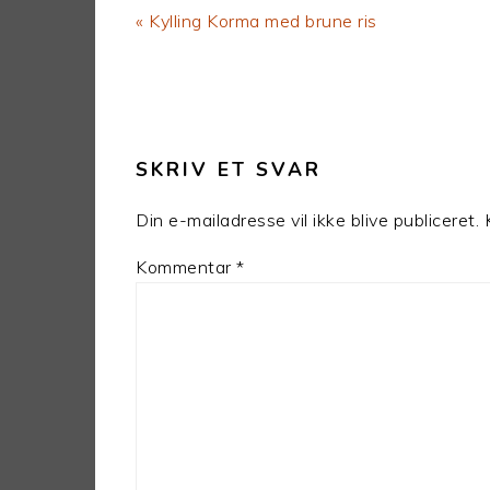
Previous
« Kylling Korma med brune ris
Post:
LÆSERINTERAKTIONER
SKRIV ET SVAR
Din e-mailadresse vil ikke blive publiceret.
Kommentar
*