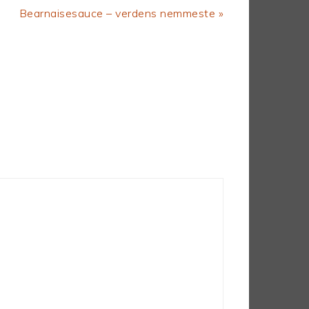
Next
Bearnaisesauce – verdens nemmeste »
Post: