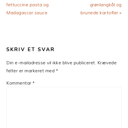
Post:
Post:
fettuccine pasta og
grønlangkål og
Madagascar sauce
brunede kartofler »
LÆSERINTERAKTIONER
SKRIV ET SVAR
Din e-mailadresse vil ikke blive publiceret.
Krævede
felter er markeret med
*
Kommentar
*