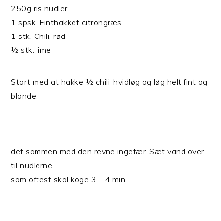
250g ris nudler
1 spsk. Finthakket citrongræs
1 stk. Chili, rød
½ stk. lime
Start med at hakke ½ chili, hvidløg og løg helt fint og
blande
det sammen med den revne ingefær. Sæt vand over
til nudlerne
som oftest skal koge 3 – 4 min.