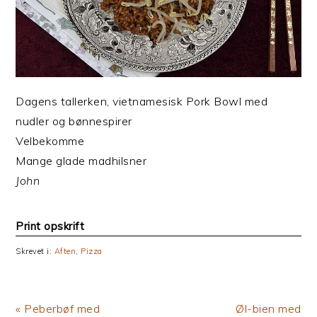
Dagens tallerken, vietnamesisk Pork Bowl med
nudler og bønnespirer
Velbekomme
Mange glade madhilsner
John
Print opskrift
Skrevet i:
Aften
,
Pizza
Previous
Next
« Peberbøf med
Øl-bien med