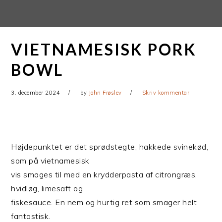
Gå
Skip
direkte
til
til
indhold
VIETNAMESISK PORK
primær
navigation
BOWL
3. december 2024
by
John Frøslev
Skriv kommentar
Højdepunktet er det sprødstegte, hakkede svinekød,
som på vietnamesisk
vis smages til med en krydderpasta af citrongræs,
hvidløg, limesaft og
fiskesauce. En nem og hurtig ret som smager helt
fantastisk.