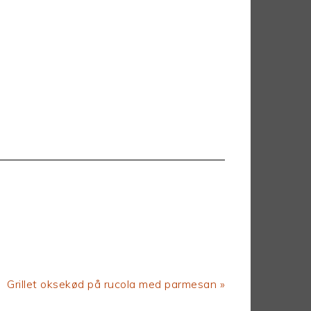
Next
Grillet oksekød på rucola med parmesan »
Post: