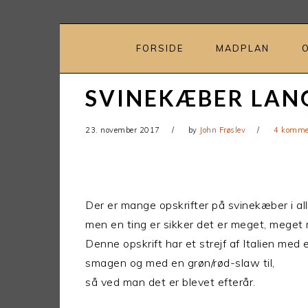
Gå
Skip
direkte
til
til
indhold
FORSIDE
MADPLAN
primær
navigation
SVINEKÆBER LAN
23. november 2017
by
John Frøslev
4 komme
Der er mange opskrifter på svinekæber i al
men en ting er sikker det er meget, meget 
Denne opskrift har et strejf af Italien med 
smagen og med en grøn/rød-slaw til,
så ved man det er blevet efterår.