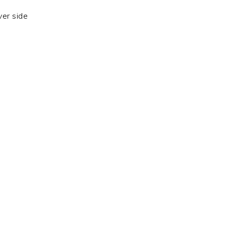
er side
,