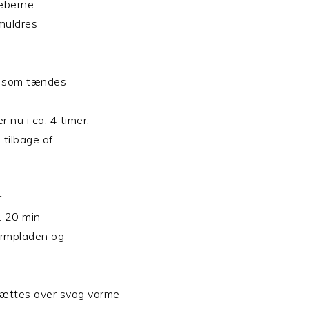
kæberne
muldres
, som tændes
 nu i ca. 4 timer,
 tilbage af
.
a. 20 min
armpladen og
sættes over svag varme