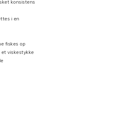
nsket konsistens
ttes i en
e fiskes op
 et viskestykke
de
e