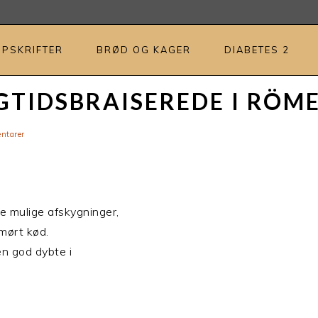
OPSKRIFTER
BRØD OG KAGER
DIABETES 2
GTIDSBRAISEREDE I RÖM
ntarer
le mulige afskygninger,
mørt kød.
en god dybte i