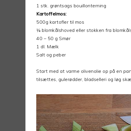
1 stk. grøntsags bouillonterning
Kartoffelmos:
500g kartofler til mos
¼ blomkålshoved eller stokken fra blomkå
40 – 50 g Smør
1 dl. Mælk
Salt og peber
Start med at varme olivenolie op på en pa
tilsættes, gulerødder, bladselleri og løg sk