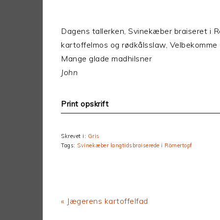
Dagens tallerken, Svinekæber braiseret i
kartoffelmos og rødkålsslaw, Velbekomme
Mange glade madhilsner
John
Print opskrift
Skrevet i:
Gris
Tags:
Svinekæber langtidsbraiserede i Römertopf
Previous
« Jægerens kartoffelfad
Post: