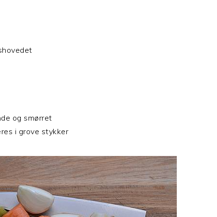
lshovedet
nde og smørret
æres i grove stykker