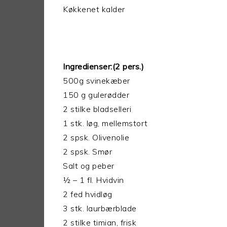
Køkkenet kalder
Ingredienser:(2 pers.)
500g svinekæber
150 g gulerødder
2 stilke bladselleri
1 stk. løg, mellemstort
2 spsk. Olivenolie
2 spsk. Smør
Salt og peber
½ – 1 fl. Hvidvin
2 fed hvidløg
3 stk. laurbærblade
2 stilke timian, frisk