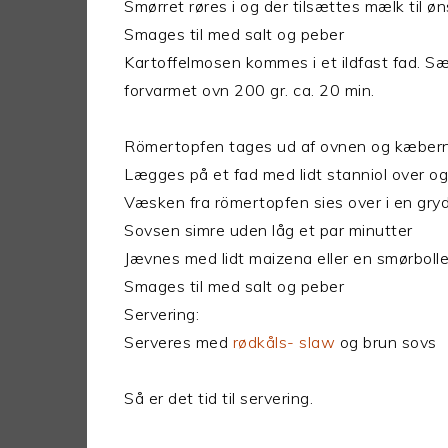
Smørret røres i og der tilsættes mælk til ø
Smages til med salt og peber
Kartoffelmosen kommes i et ildfast fad. Sæ
forvarmet ovn 200 gr. ca. 20 min.
Römertopfen tages ud af ovnen og kæbern
Lægges på et fad med lidt stanniol over og
Væsken fra römertopfen sies over i en gry
Sovsen simre uden låg et par minutter
Jævnes med lidt maizena eller en smørboll
Smages til med salt og peber
Servering:
Serveres med
rødkåls- slaw
og brun sovs
Så er det tid til servering.