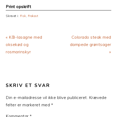
Print opskrift
Skrevet i:
Fisk
,
Frokost
Previous
Next
« Kål-lasagne med
Colorado steak med
Post:
Post:
oksekød og
dampede grøntsager
rosmarinskyr
»
LÆSERINTERAKTIONER
SKRIV ET SVAR
Din e-mailadresse vil ikke blive publiceret.
Krævede
felter er markeret med
*
Kommentar
*