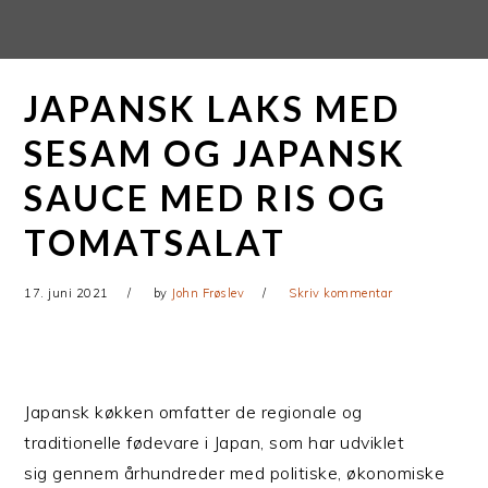
Gå
Skip
direkte
til
til
indhold
JAPANSK LAKS MED
primær
navigation
SESAM OG JAPANSK
SAUCE MED RIS OG
TOMATSALAT
17. juni 2021
by
John Frøslev
Skriv kommentar
Japansk køkken omfatter de regionale og
traditionelle fødevare i Japan, som har udviklet
sig gennem århundreder med politiske, økonomiske