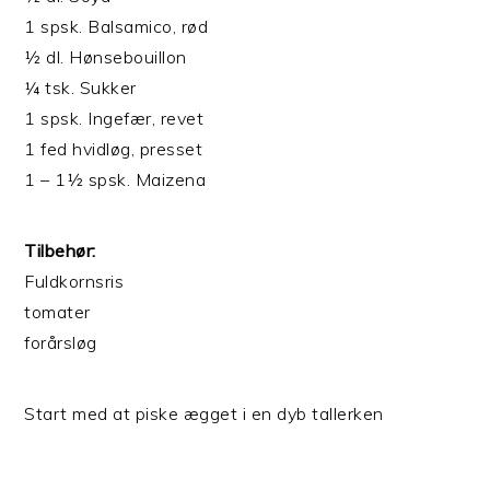
1 spsk. Balsamico, rød
½ dl. Hønsebouillon
¼ tsk. Sukker
1 spsk. Ingefær, revet
1 fed hvidløg, presset
1 – 1½ spsk. Maizena
Tilbehør:
Fuldkornsris
tomater
forårsløg
Start med at piske ægget i en dyb tallerken