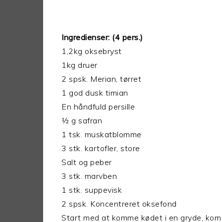
Ingredienser:
(4 pers.)
1,2kg oksebryst
1kg druer
2 spsk. Merian, tørret
1 god dusk timian
En håndfuld persille
½ g safran
1 tsk. muskatblomme
3 stk. kartofler, store
Salt og peber
3 stk. marvben
1 stk. suppevisk
2 spsk. Koncentreret oksefond
Start med at komme kødet i en gryde, kom