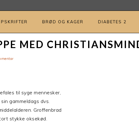
OPSKRIFTER
BRØD OG KAGER
DIABETES 2
PE MED CHRISTIANSMIN
mmentar
fales til syge mennesker,
ed sin gammeldags dvs.
 middelalderen. Groffenbrad
stort stykke oksekød.