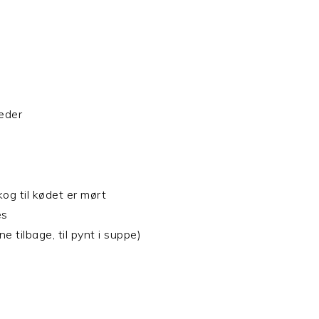
eder
kog til kødet er mørt
res
ne tilbage, til pynt i suppe)