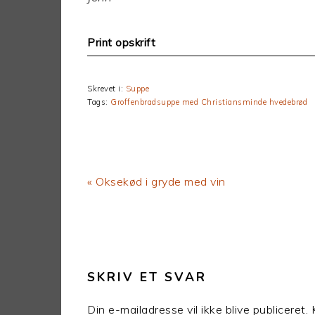
Print opskrift
Skrevet i:
Suppe
Tags:
Groffenbradsuppe med Christiansminde hvedebrød
Previous
« Oksekød i gryde med vin
Post:
LÆSERINTERAKTIONER
SKRIV ET SVAR
Din e-mailadresse vil ikke blive publiceret.