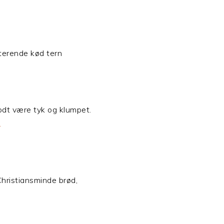
terende kød tern
godt være tyk og klumpet.
.
hristiansminde brød,