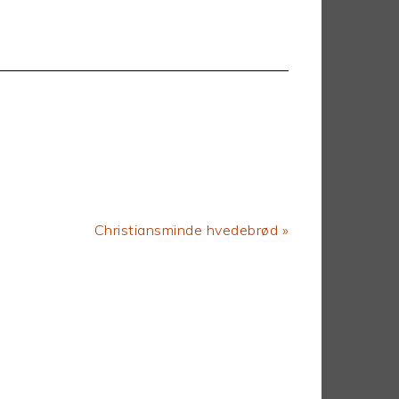
Next
Christiansminde hvedebrød »
Post: