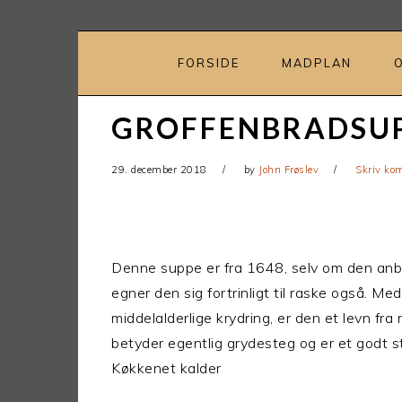
Gå
Skip
direkte
til
til
indhold
FORSIDE
MADPLAN
primær
navigation
GROFFENBRADSUP
29. december 2018
by
John Frøslev
Skriv ko
Denne suppe er fra 1648, selv om den anbe
egner den sig fortrinligt til raske også. M
middelalderlige krydring, er den et levn fra
betyder egentlig grydesteg og er et godt 
Køkkenet kalder