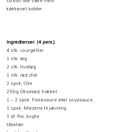
så kan alle være med.
køkkenet kalder.
Ingredienser: (4 pers.)
4 stk. courgetter
1 stk. løg
2 stk. hvidløg
1 stk. rød chili
2 spsk. Olie
250g Oksekød, hakket
1 – 2 spsk. Fiskesauce eller soyasauce
1 spsk. Maizena til jævning
1 dl. Ris, kogte
tilbehør: