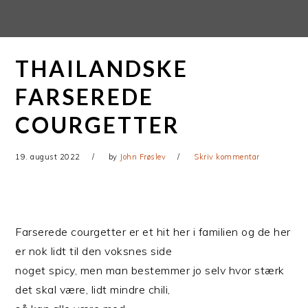
Gå
Skip
direkte
til
til
indhold
THAILANDSKE
primær
navigation
FARSEREDE
COURGETTER
19. august 2022
by
John Frøslev
Skriv kommentar
Farserede courgetter er et hit her i familien og de her
er nok lidt til den voksnes side
noget spicy, men man bestemmer jo selv hvor stærk
det skal være, lidt mindre chili,