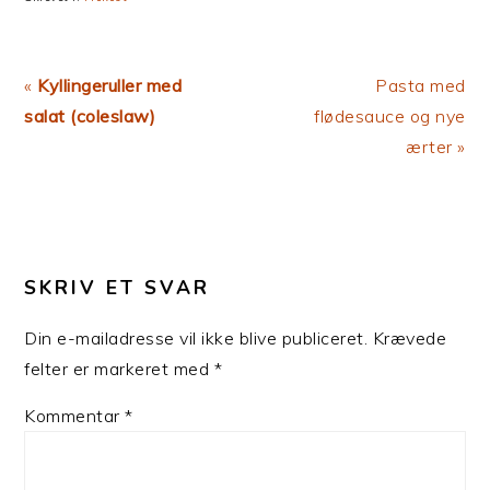
Previous
Next
«
Kyllingeruller med
Pasta med
Post:
Post:
salat (coleslaw)
flødesauce og nye
ærter »
LÆSERINTERAKTIONER
SKRIV ET SVAR
Din e-mailadresse vil ikke blive publiceret.
Krævede
felter er markeret med
*
Kommentar
*