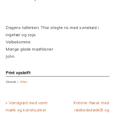
Dagens tallerken, Thai stegte ris med svinekød i
ingefær og soja
Velbekomme
Mange glade madhilsner
John
Print opskrift
Skrevet i:
Aften
Previous
Next
« Vandgrød med varm
Katrine-flæsk med
Post:
Post:
mælk og kanelsukker
rødbede/rødkål og