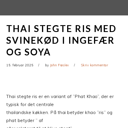
Gå
Skip
direkte
til
til
indhold
THAI STEGTE RIS MED
primær
navigation
SVINEKØD I INGEFÆR
OG SOYA
15. februar 2025
by
John Frøslev
Skriv kommentar
Thai stegte ris er en variant af ”Phat Khao”, der er
typisk for det centrale
thailandske køkken. På thai betyder khao ”ris” og
phat betyder ” af