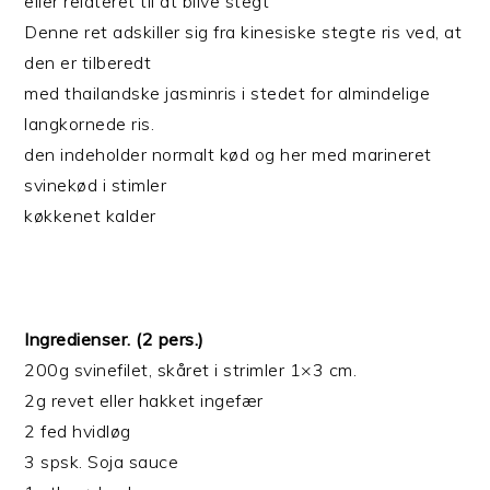
eller relateret til at blive stegt”
Denne ret adskiller sig fra kinesiske stegte ris ved, at
den er tilberedt
med thailandske jasminris i stedet for almindelige
langkornede ris.
den indeholder normalt kød og her med marineret
svinekød i stimler
køkkenet kalder
Ingredienser. (2 pers.)
200g svinefilet, skåret i strimler 1×3 cm.
2g revet eller hakket ingefær
2 fed hvidløg
3 spsk. Soja sauce