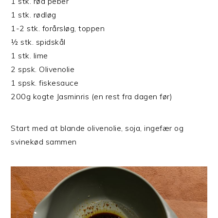
1 stk. rød peber
1 stk. rødløg
1-2 stk. forårsløg, toppen
½ stk. spidskål
1 stk. lime
2 spsk. Olivenolie
1 spsk. fiskesauce
200g kogte Jasminris (en rest fra dagen før)
Start med at blande olivenolie, soja, ingefær og
svinekød sammen