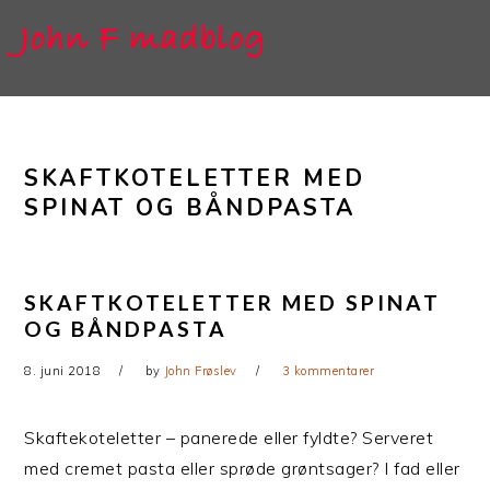
Gå
Skip
direkte
til
til
indhold
primær
navigation
SKAFTKOTELETTER MED
SPINAT OG BÅNDPASTA
SKAFTKOTELETTER MED SPINAT
OG BÅNDPASTA
8. juni 2018
by
John Frøslev
3 kommentarer
Skaftekoteletter – panerede eller fyldte? Serveret
med cremet pasta eller sprøde grøntsager? I fad eller