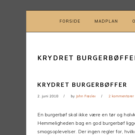
Gå
Skip
direkte
til
til
indhold
FORSIDE
MADPLAN
primær
navigation
KRYDRET BURGERBØFFE
KRYDRET BURGERBØFFER
2. juni 2018
by
John Frøslev
2 kommentarer
En burgerbøf skal ikke være en tør og halv
Hemmeligheden bag en god burgerbøf ligger
smagsoplevelser. Der ingen regler for, hvilk