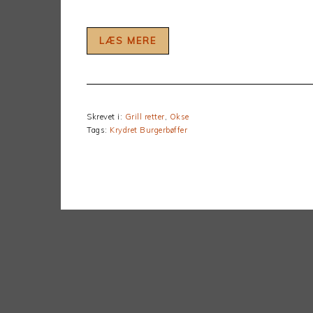
LÆS MERE
Skrevet i:
Grill retter
,
Okse
Tags:
Krydret Burgerbøffer