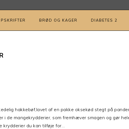
OPSKRIFTER
BRØD OG KAGER
DIABETES 2
R
kedelig hakkebøf,lavet af en pakke oksekød stegt på panden
 i de mangekrydderier, som fremhæver smagen og gør hele o
e krydderier du kan tilføje for…