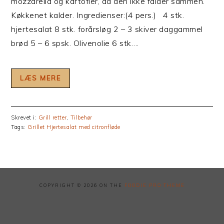
mozzarella og kartofler, da den ikke falder sammen.
Køkkenet kalder. Ingredienser:(4 pers.) 4 stk.
hjertesalat 8 stk. forårsløg 2 – 3 skiver daggammel
brød 5 – 6 spsk. Olivenolie 6 stk….
LÆS MERE
Skrevet i:
Grill retter
,
Tilbehør
Tags:
Grillet Hjertesalat med citronfløde
COPYRIGHT © 2026 ON THE
FOODIE PRO THEME