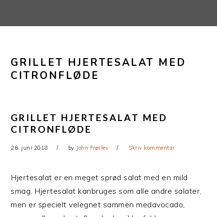
Gå
Skip
direkte
til
til
indhold
primær
GRILLET HJERTESALAT MED
navigation
CITRONFLØDE
GRILLET HJERTESALAT MED
CITRONFLØDE
26. juni 2018
by
John Frøslev
Skriv kommentar
Hjertesalat er en meget sprød salat med en mild
smag. Hjertesalat kanbruges som alle andre salater,
men er specielt velegnet sammen medavocado,