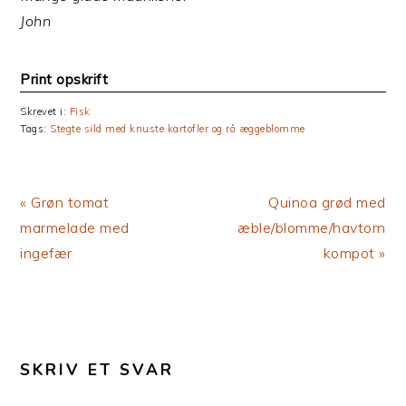
John
Print opskrift
Skrevet i:
Fisk
Tags:
Stegte sild med knuste kartofler og rå æggeblomme
Previous
Next
« Grøn tomat
Quinoa grød med
Post:
Post:
marmelade med
æble/blomme/havtorn
ingefær
kompot »
LÆSERINTERAKTIONER
SKRIV ET SVAR