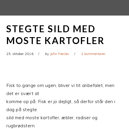
Gå
Skip
direkte
til
til
indhold
STEGTE SILD MED
primær
navigation
MOSTE KARTOFLER
25. oktober 2016
by
John Frøslev
2 kommentarer
Fisk to gange om ugen, bliver vi tit anbefalet, men
det er svært at
komme op på. Fisk er jo dejligt, så derfor står den i
dag på stegte
sild med moste kartofler, æbler, radiser og
rugbrødstern.