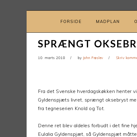
Gå
Skip
direkte
til
til
indhold
FORSIDE
MADPLAN
primær
navigation
SPRÆNGT OKSEBR
10. marts 2018
by
John Frøslev
Skriv komm
Fra det Svenske hverdagskøkken henter vi 
Gyldenspjæts livret, sprængt oksebryst med
fra tegneserien Knold og Tot.
Denne ret blev aldeles forbudt i det fine hj
Eulalia Gyldenspjæt, så Gyldenspjæt måtte 