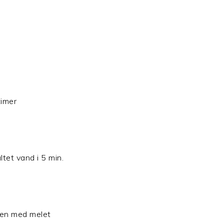
timer
altet vand i 5 min.
mmen med melet