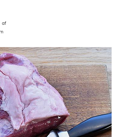
e af
em