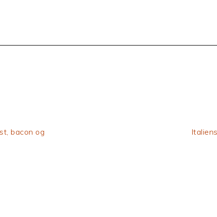
Next
st, bacon og
Italie
Post: