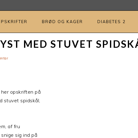
OPSKRIFTER
BRØD OG KAGER
DIABETES 2
YST MED STUVET SPIDSK
entar
her opskriften på
 stuvet spidskål,
em, af fru
snige sig ind på