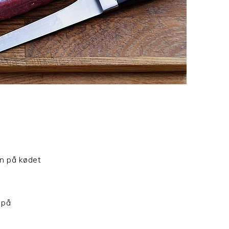
ken på kødet
 på