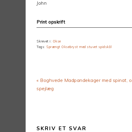
John
Print opskrift
Skrevet i:
Okse
Tags:
Sprængt Oksebryst med stuvet spidskål
Previous
« Boghvede Madpandekager med spinat, o
Post:
spejlæg
LÆSERINTERAKTIONER
SKRIV ET SVAR