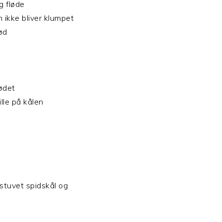
og fløde
n ikke bliver klumpet
ød
 kødet
ille på kålen
stuvet spidskål og