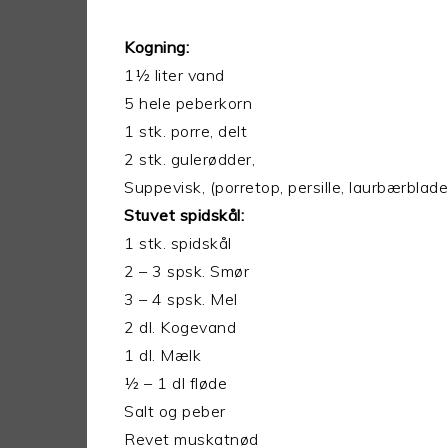
Kogning:
1½ liter vand
5 hele peberkorn
1 stk. porre, delt
2 stk. gulerødder,
Suppevisk, (porretop, persille, laurbærblade
Stuvet spidskål:
1 stk. spidskål
2 – 3 spsk. Smør
3 – 4 spsk. Mel
2 dl. Kogevand
1 dl. Mælk
½ – 1 dl fløde
Salt og peber
Revet muskatnød