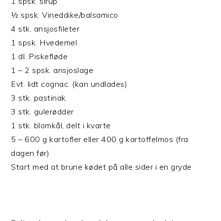
1 spsk. sirup
½ spsk. Vineddike/balsamico
4 stk. ansjosfileter
1 spsk. Hvedemel
1 dl. Piskefløde
1 – 2 spsk. ansjoslage
Evt. lidt cognac. (kan undlades)
3 stk. pastinak
3 stk. gulerødder
1 stk. blomkål, delt i kvarte
5 – 600 g kartofler eller 400 g kartoffelmos (fra
dagen før)
Start med at brune kødet på alle sider i en gryde