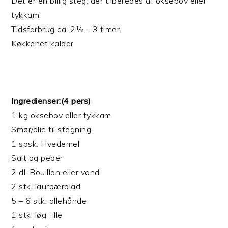
Det er en billig steg, der tilberedes af oksebov eller
tykkam.
Tidsforbrug ca. 2½ – 3 timer.
Køkkenet kalder
Ingredienser:(4 pers)
1 kg oksebov eller tykkam
Smør/olie til stegning
1 spsk. Hvedemel
Salt og peber
2 dl. Bouillon eller vand
2 stk. laurbærblad
5 – 6 stk. allehånde
1 stk. løg, lille