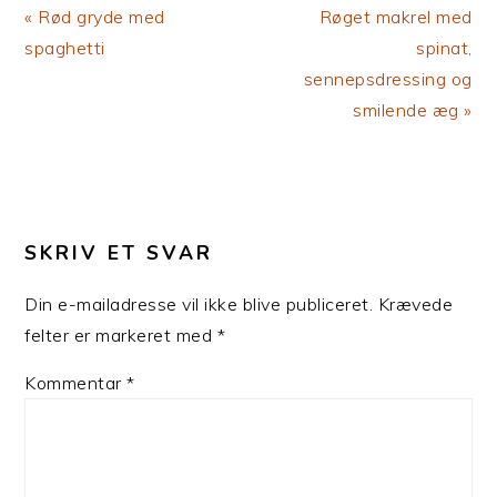
Previous
Next
« Rød gryde med
Røget makrel med
Post:
Post:
spaghetti
spinat,
sennepsdressing og
smilende æg »
LÆSERINTERAKTIONER
SKRIV ET SVAR
Din e-mailadresse vil ikke blive publiceret.
Krævede
felter er markeret med
*
Kommentar
*