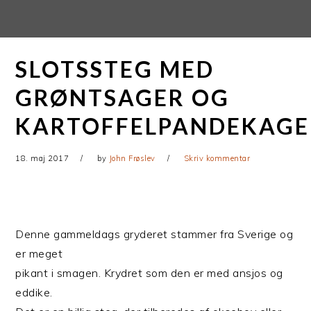
Gå
Skip
direkte
til
til
indhold
SLOTSSTEG MED
primær
navigation
GRØNTSAGER OG
KARTOFFELPANDEKAGE
18. maj 2017
by
John Frøslev
Skriv kommentar
Denne gammeldags gryderet stammer fra Sverige og
er meget
pikant i smagen. Krydret som den er med ansjos og
eddike.