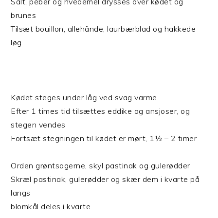
Salt, peber og hvedemel drysses over kødet og
brunes
Tilsæt bouillon, allehånde, laurbærblad og hakkede
løg
Kødet steges under låg ved svag varme
Efter 1 times tid tilsættes eddike og ansjoser, og
stegen vendes
Fortsæt stegningen til kødet er mørt, 1½ – 2 timer
Orden grøntsagerne, skyl pastinak og gulerødder
Skræl pastinak, gulerødder og skær dem i kvarte på
langs
blomkål deles i kvarte