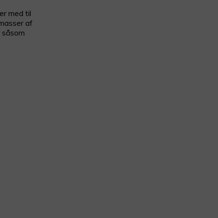
r med til
 masser af
r såsom