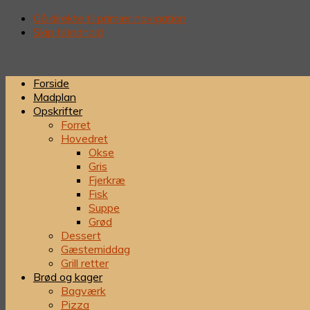
Gå direkte til primær navigation
Skip til indhold
Forside
Madplan
Opskrifter
Forret
Hovedret
Okse
Gris
Fjerkræ
Fisk
Suppe
Grød
Dessert
Gæstemiddag
Grill retter
Brød og kager
Bagværk
Pizza