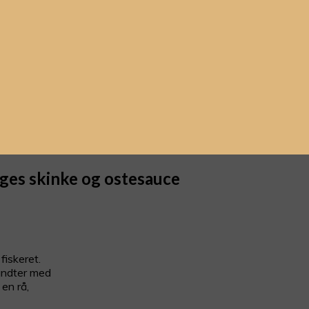
es skinke og ostesauce
fiskeret.
undter med
en rå,