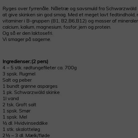
Ryges over fyrrenåle. Nåletræ og savsmuld fra Schwarzwäld e
at give skinken sin god smag. Med et meget lavt fedtindhold,
vitaminer i B-gruppen (B1, B2,B6,B12) og masser af minerale
calcium, kalium, magnesium, fosfor, jern og protein.
Og så er den laktosefri.
Vi smager på sagerne.
Ingredienser.:(2 pers)
4 – 5 stk. rødtungefileter ca. 700g
3 spsk. Rugmel
Salt og peber
1 bundt grønne asparges
1 pk. Schwarzwäld skinke
1l vand
2 tsk. Groft salt
1 spsk. Smør
1 spsk. Mel
½ dl. Hvidvinseddike
1 stk. skalotteløg
2½ – 3 dl. Mælk/fløde