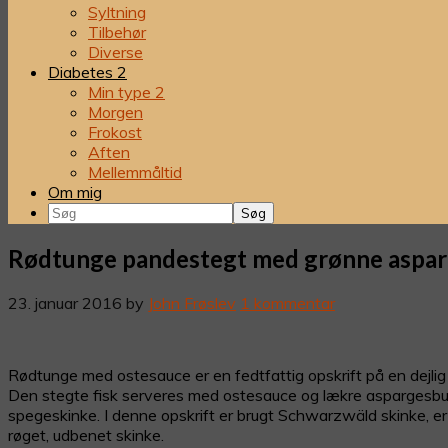
Syltning
Tilbehør
Diverse
Diabetes 2
Min type 2
Morgen
Frokost
Aften
Mellemmåltid
Om mig
Søg
Rødtunge pandestegt med grønne asparg
23. januar 2016
by
John Frøslev
1 kommentar
Rødtunge med ostesauce er en fedtfattig opskrift på en dejlig 
Den stegte fisk serveres med ostesauce og lækre aspargesb
spegeskinke. I denne opskrift er brugt Schwarzwäld skinke, er 
røget, udbenet skinke.