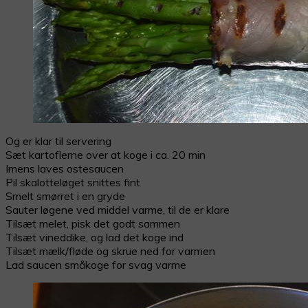
Og er klar til servering
Sæt kartoflerne over at koge i ca. 20 min
Imens laves ostesaucen
Pil skalotteløget snittes fint
Smelt smørret i en gryde
Sauter løgene ved middel varme, til de er klare
Tilsæt melet, pisk det godt sammen
Tilsæt vineddike, og lad det koge ind
Tilsæt mælk/fløde og skrue ned for varmen
Lad saucen småkoge for svag varme