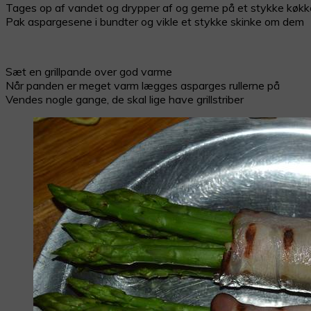
Tages op af vandet og drypper af og gerne på et stykke køkk
Pak aspargesene i bundter og vikle et stykke skinke om dem
Sæt en grillpande over god varme
Når panden er meget varm lægges asparges rullerne på
Vendes nogle gange, de skal lige have grillstriber