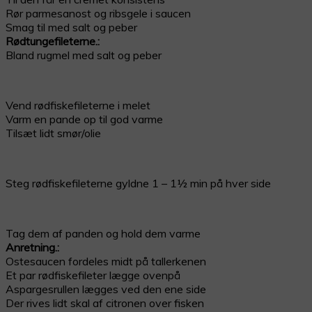
Rør parmesanost og ribsgele i saucen
Smag til med salt og peber
Rødtungefileterne.:
Bland rugmel med salt og peber
Vend rødfiskefileterne i melet
Varm en pande op til god varme
Tilsæt lidt smør/olie
Steg rødfiskefileterne gyldne 1 – 1½ min på hver side
Tag dem af panden og hold dem varme
Anretning.:
Ostesaucen fordeles midt på tallerkenen
Et par rødfiskefileter lægge ovenpå
Aspargesrullen lægges ved den ene side
Der rives lidt skal af citronen over fisken