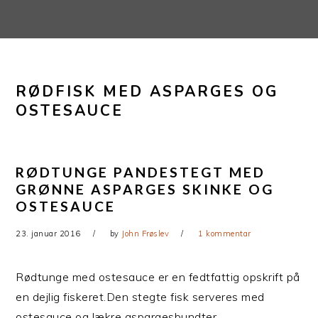
Gå
Skip
direkte
til
til
indhold
primær
RØDFISK MED ASPARGES OG
navigation
OSTESAUCE
RØDTUNGE PANDESTEGT MED
GRØNNE ASPARGES SKINKE OG
OSTESAUCE
23. januar 2016
by
John Frøslev
1 kommentar
Rødtunge med ostesauce er en fedtfattig opskrift på
en dejlig fiskeret.Den stegte fisk serveres med
ostesauce og lækre aspargesbundter