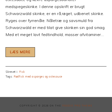
medspegeskinke. I denne opskrift er brugt
Schwarzwäld skinke, er en rå,røget, udbenet skinke.
Ryges over fyrrenåle. Nåletræ og savsmuld fra
Schwarzwäld er med tilat give skinken sin god smag.
Med et meget lavt fedtindhold, masser afvitaminer…
LÆS MERE
Skrevet i:
Fisk
Tags:
Rødfisk med asparges og ostesauce
COPYRIGHT © 2026 ON THE
FOODIE PRO THEME