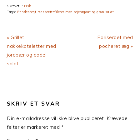
Skrevet i:
Fisk
Tags:
Pandestegt rødspættefileter med rejeragout og grøn salat
Previous
Next
« Grillet
Pariserbøf med
Post:
Post:
nakkekoteletter med
pocheret æg »
jordbær og dadel
salat.
LÆSERINTERAKTIONER
SKRIV ET SVAR
Din e-mailadresse vil ikke blive publiceret.
Krævede
felter er markeret med
*