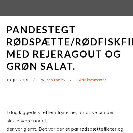
Gå
Skip
direkte
til
til
indhold
PANDESTEGT
primær
navigation
RØDSPÆTTE/RØDFISKFI
MED REJERAGOUT OG
GRØN SALAT.
18. juli 2015
by
John Frøslev
Skriv kommentar
I dag kiggede vi efter i fryserne, for at se om der
skulle være noget
der var glemt. Det var der et par rødspættefileter og