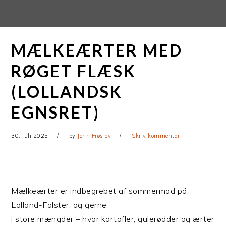
Gå
Skip
direkte
til
til
indhold
MÆLKEÆRTER MED
primær
navigation
RØGET FLÆSK
(LOLLANDSK
EGNSRET)
30. juli 2025
by
John Frøslev
Skriv kommentar
Mælkeærter er indbegrebet af sommermad på
Lolland-Falster, og gerne
i store mængder – hvor kartofler, gulerødder og ærter