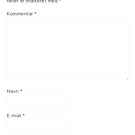
felter er markeret med
*
Kommentar
*
Navn
*
E-mail
*