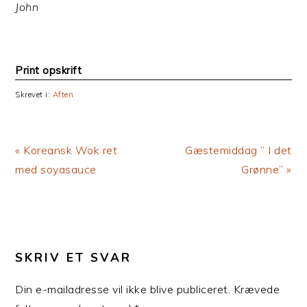
John
Print opskrift
Skrevet i:
Aften
Previous
Next
« Koreansk Wok ret
Gæstemiddag ” I det
Post:
Post:
med soyasauce
Grønne” »
LÆSERINTERAKTIONER
SKRIV ET SVAR
Din e-mailadresse vil ikke blive publiceret.
Krævede