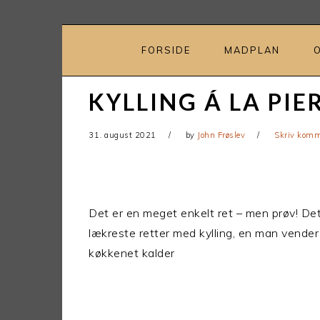
Gå
Skip
direkte
til
til
indhold
FORSIDE
MADPLAN
primær
navigation
KYLLING Á LA PIE
31. august 2021
by
John Frøslev
Skriv komm
Det er en meget enkelt ret – men prøv! De
lækreste retter med kylling, en man vender 
køkkenet kalder