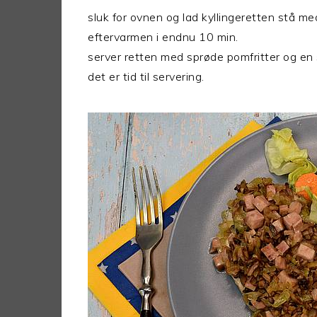
sluk for ovnen og lad kyllingeretten stå me
eftervarmen i endnu 10 min.
server retten med sprøde pomfritter og en s
det er tid til servering.