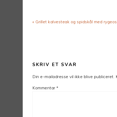
Previous
« Grillet kalvesteak og spidskål med rygeo
Post:
LÆSERINTERAKTIONER
SKRIV ET SVAR
Din e-mailadresse vil ikke blive publiceret.
Kommentar
*