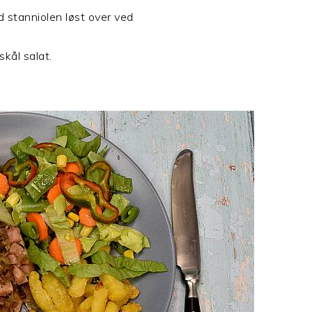
d stanniolen løst over ved
kål salat.