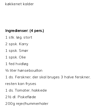
køkkenet kalder
Ingredienser: (4 pers.)
1 stk. løg, stort
2 spsk. Karry
1 spsk. Smør
1 spsk. Olie
1 fed hvidløg
½ liter hønsebouillon
1 ds. Ferskner, der skal bruges 3 halve ferskner,
resten kan fryses
1 ds. Tomater, hakkede
2½ dl. Piskefløde
200g rejer/hummerhaler