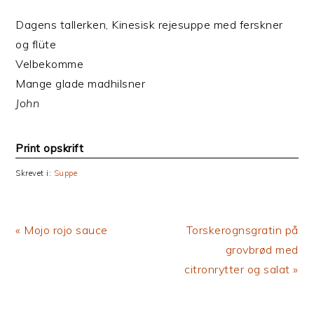
Dagens tallerken, Kinesisk rejesuppe med ferskner
og flüte
Velbekomme
Mange glade madhilsner
John
Print opskrift
Skrevet i:
Suppe
Previous
Next
« Mojo rojo sauce
Torskerognsgratin på
Post:
Post:
grovbrød med
citronrytter og salat »