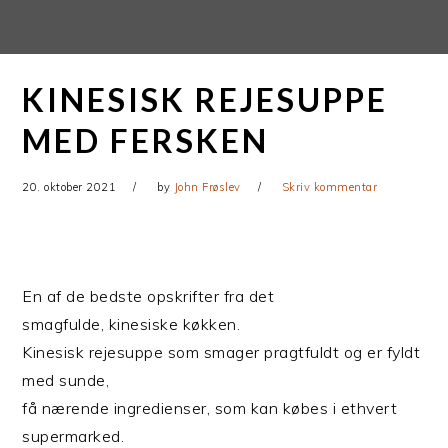
Gå
Skip
direkte
til
til
indhold
KINESISK REJESUPPE
primær
navigation
MED FERSKEN
20. oktober 2021
by
John Frøslev
Skriv kommentar
En af de bedste opskrifter fra det
smagfulde, kinesiske køkken.
Kinesisk rejesuppe som smager pragtfuldt og er fyldt
med sunde,
få nærende ingredienser, som kan købes i ethvert
supermarked.