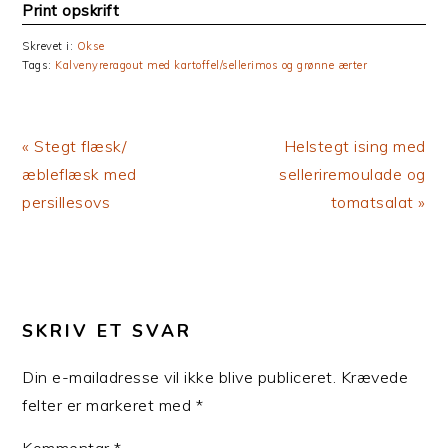
Print opskrift
Skrevet i:
Okse
Tags:
Kalvenyreragout med kartoffel/sellerimos og grønne ærter
Previous
Next
« Stegt flæsk/
Helstegt ising med
Post:
Post:
æbleflæsk med
selleriremoulade og
persillesovs
tomatsalat »
LÆSERINTERAKTIONER
SKRIV ET SVAR
Din e-mailadresse vil ikke blive publiceret.
Krævede
felter er markeret med
*