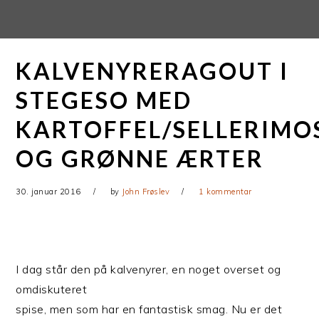
Gå
Skip
direkte
til
til
indhold
KALVENYRERAGOUT I
primær
navigation
STEGESO MED
KARTOFFEL/SELLERIMO
OG GRØNNE ÆRTER
30. januar 2016
by
John Frøslev
1 kommentar
I dag står den på kalvenyrer, en noget overset og
omdiskuteret
spise, men som har en fantastisk smag. Nu er det