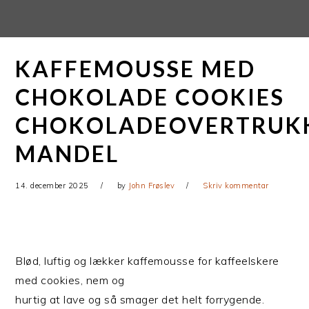
Gå
Skip
direkte
til
til
indhold
KAFFEMOUSSE MED
primær
navigation
CHOKOLADE COOKIES
CHOKOLADEOVERTRUK
MANDEL
14. december 2025
by
John Frøslev
Skriv kommentar
Blød, luftig og lækker kaffemousse for kaffeelskere
med cookies, nem og
hurtig at lave og så smager det helt forrygende.