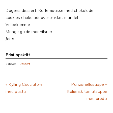
Dagens dessert: Kaffemousse med chokolade
cookies chokoladeovertrukket mandel
Velbekomme
Mange galde madhilsner
John
Print opskrift
Skrevet i:
Dessert
Previous
Next
« Kylling Cacciatore
Panzanellasuppe –
Post:
Post:
med pasta
Italiensk tomatsuppe
med brød »