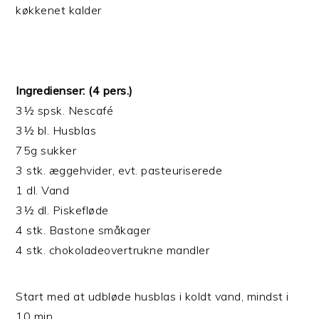
køkkenet kalder
Ingredienser: (4 pers.)
3½ spsk. Nescafé
3½ bl. Husblas
75g sukker
3 stk. æggehvider, evt. pasteuriserede
1 dl. Vand
3½ dl. Piskefløde
4 stk. Bastone småkager
4 stk. chokoladeovertrukne mandler
Start med at udbløde husblas i koldt vand, mindst i
10 min.