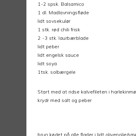
1-2 spsk. Balsamico
1 dl. Madlavningsfløde
lidt sovsekulør
1 stk. rød chili frisk
2 -3 stk. laurbærblade
lidt peber
lidt engelsk sauce
lidt soya
1tsk. solbærgele
Start med at ridse kalvefileten i harlekinm
krydr med salt og peber
brun kødet på alle flader i lidt olivenolie/s