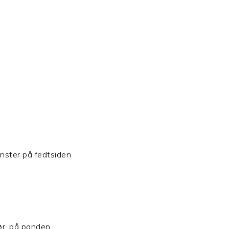
ønster på fedtsiden
mør, på panden