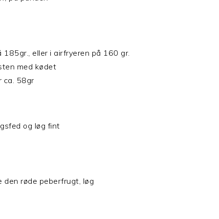
185gr., eller i airfryeren på 160 gr.
risten med kødet
r ca. 58gr
gsfed og løg fint
re den røde peberfrugt, løg