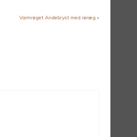
Next
Varmrøget Andebryst med røræg »
Post: