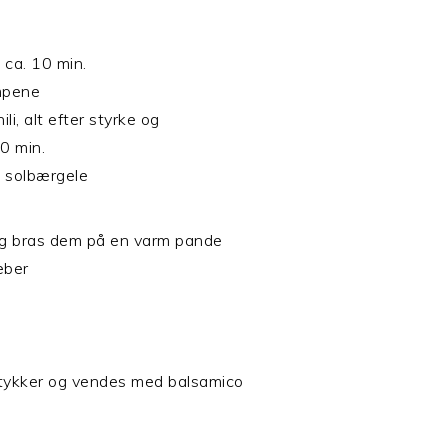
i ca. 10 min.
ampene
ili, alt efter styrke og
10 min.
g solbærgele
 og bras dem på en varm pande
eber
tykker og vendes med balsamico