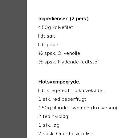
Ingredienser: (2 pers.)
450g kalvefilet
lidt salt
lidt peber
½ spsk. Olivenolie
½ spsk. Flydende fedtstof
Hotsvampegryde:
lidt stegefedt fra kalvekødet
1 stk. rød peberfrugt
150g blandet svampe (fra sæson)
2 fed hvidløg
1 stk. løg
2 spsk. Orientalsk relish