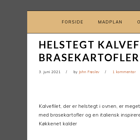
Gå
Skip
direkte
til
til
indhold
FORSIDE
MADPLAN
primær
navigation
HELSTEGT KALVEF
BRASEKARTOFLER
3. juni 2021
by
John Frøslev
1 kommentar
Kalvefilet, der er helstegt i ovnen, er meg
med brasekartofler og en italiensk inspire
Køkkenet kalder