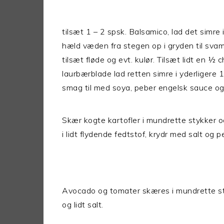
tilsæt 1 – 2 spsk. Balsamico, lad det simre 
hæld væden fra stegen op i gryden til sv
tilsæt fløde og evt. kulør. Tilsæt lidt en ½ ch
laurbærblade lad retten simre i yderligere 
smag til med soya, peber engelsk sauce o
Skær kogte kartofler i mundrette stykker
i lidt flydende fedtstof, krydr med salt og p
Avocado og tomater skæres i mundrette s
og lidt salt.