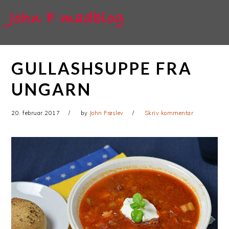
Gå
Skip
direkte
til
til
indhold
primær
GULLASHSUPPE FRA
navigation
UNGARN
20. februar 2017
by
John Frøslev
Skriv kommentar