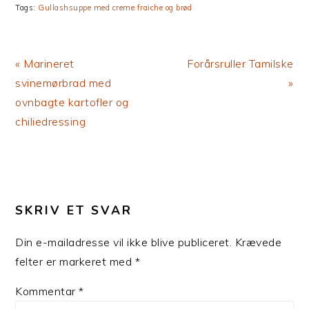
Tags:
Gullashsuppe med creme fraiche og brød
Previous
Next
« Marineret
Forårsruller Tamilske
Post:
Post:
svinemørbrad med
»
ovnbagte kartofler og
chiliedressing
LÆSERINTERAKTIONER
SKRIV ET SVAR
Din e-mailadresse vil ikke blive publiceret.
Krævede
felter er markeret med
*
Kommentar
*