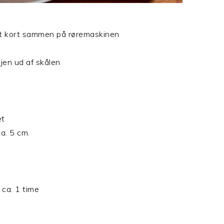
et kort sammen på røremaskinen
jen ud af skålen
et
a. 5 cm.
 ca. 1 time