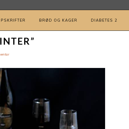
OPSKRIFTER
BRØD OG KAGER
DIABETES 2
INTER”
mentar