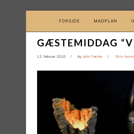
Gå
Skip
direkte
til
til
indhold
FORSIDE
MADPLAN
primær
navigation
GÆSTEMIDDAG “V
12. februar 2018
by
John Frøslev
Skriv kom