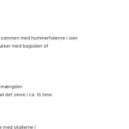
s sammen med hummerhalerne i sien
tykker med bagsiden af
til mængden
ad det simre i ca. ½ time
e med skallerne i