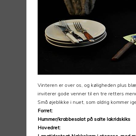
Vinteren er over os, og køligheden plus blæ
inviterer gode venner til en tre retters men
Små øjeblikke i nuet, som aldrig kommer ig
Forret:
Hummer/krabbesalat på salte lakridskiks
Hovedret: