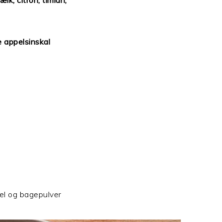
k, citron, timian,
 appelsinskal
mel og bagepulver