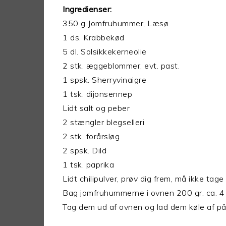
Ingredienser:
350 g Jomfruhummer, Læsø
1 ds. Krabbekød
5 dl. Solsikkekerneolie
2 stk. æggeblommer, evt. past.
1 spsk. Sherryvinaigre
1 tsk. dijonsennep
Lidt salt og peber
2 stængler blegselleri
2 stk. forårsløg
2 spsk. Dild
1 tsk. paprika
Lidt chilipulver, prøv dig frem, må ikke tag
Bag jomfruhummerne i ovnen 200 gr. ca. 4 –
Tag dem ud af ovnen og lad dem køle af på 