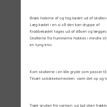
Bræk halerne af og tag kødet ud af skallen
Læg kødet i en si så den kan dryppe af
Krabbekødet tages ud af dåsen og lægge
Skallerne fra hummerne hakkes i mindre s
en tung kniv
Kom skallerne i en lille gryde som passer 
Tilsæt solsikkekerneolien, varm det op og l
Træk gryden fra varmen, og lad olien trækk