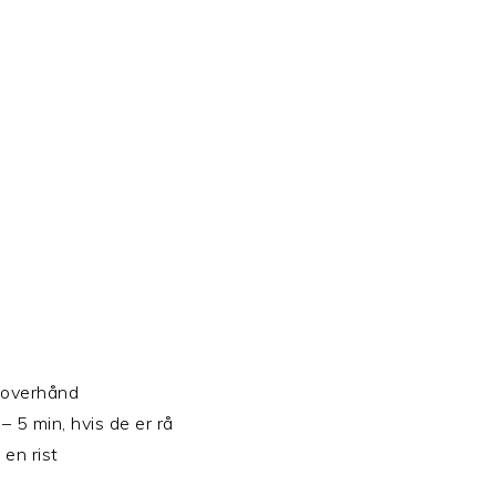
e overhånd
 5 min, hvis de er rå
en rist