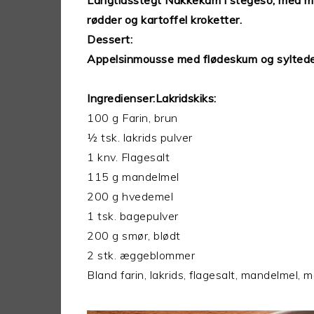
Langtidsstegt Nakkekam i stegeso, med mæl
rødder og kartoffel kroketter.
Dessert:
Appelsinmousse med flødeskum og syltede
Ingredienser:Lakridskiks:
100 g Farin, brun
½ tsk. lakrids pulver
1 knv. Flagesalt
115 g mandelmel
200 g hvedemel
1 tsk. bagepulver
200 g smør, blødt
2 stk. æggeblommer
Bland farin, lakrids, flagesalt, mandelmel, 