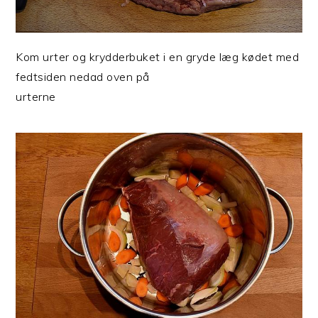
Kom urter og krydderbuket i en gryde læg kødet med
fedtsiden nedad oven på
urterne