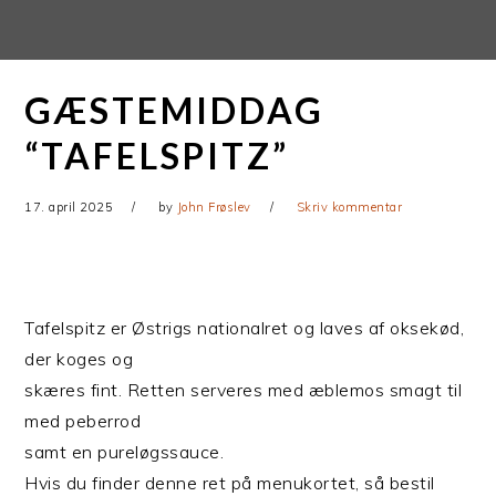
Gå
Skip
direkte
til
til
indhold
GÆSTEMIDDAG
primær
navigation
“TAFELSPITZ”
17. april 2025
by
John Frøslev
Skriv kommentar
Tafelspitz er Østrigs nationalret og laves af oksekød,
der koges og
skæres fint. Retten serveres med æblemos smagt til
med peberrod
samt en pureløgssauce.
Hvis du finder denne ret på menukortet, så bestil