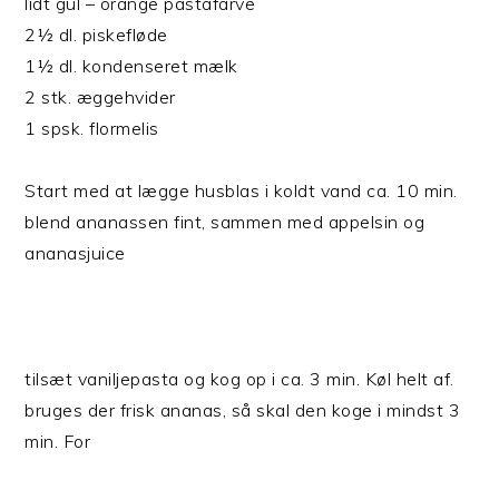
lidt gul – orange pastafarve
2½ dl. piskefløde
1½ dl. kondenseret mælk
2 stk. æggehvider
1 spsk. flormelis
Start med at lægge husblas i koldt vand ca. 10 min.
blend ananassen fint, sammen med appelsin og
ananasjuice
tilsæt vaniljepasta og kog op i ca. 3 min. Køl helt af.
bruges der frisk ananas, så skal den koge i mindst 3
min. For