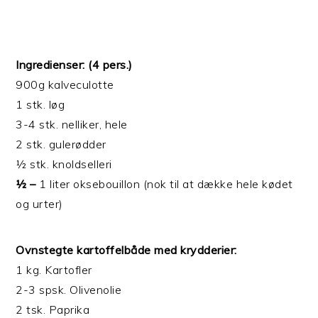
Ingredienser: (4 pers.)
900g kalveculotte
1 stk. løg
3-4 stk. nelliker, hele
2 stk. gulerødder
½ stk. knoldselleri
½ –
1 liter oksebouillon (nok til at dække hele kødet
og urter)
Ovnstegte kartoffelbåde med krydderier:
1 kg. Kartofler
2-3 spsk. Olivenolie
2 tsk. Paprika