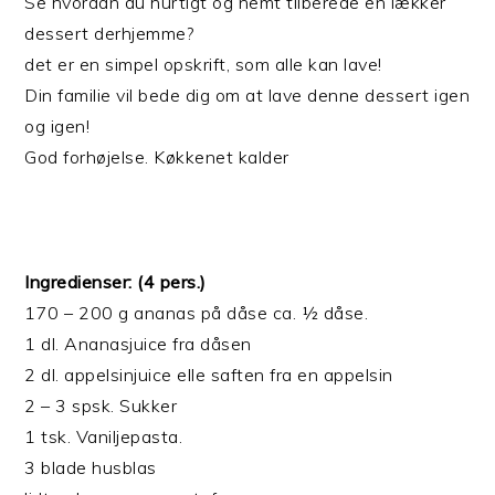
Se hvordan du hurtigt og nemt tilberede en lækker
dessert derhjemme?
det er en simpel opskrift, som alle kan lave!
Din familie vil bede dig om at lave denne dessert igen
og igen!
God forhøjelse. Køkkenet kalder
Ingredienser: (4 pers.)
170 – 200 g ananas på dåse ca. ½ dåse.
1 dl. Ananasjuice fra dåsen
2 dl. appelsinjuice elle saften fra en appelsin
2 – 3 spsk. Sukker
1 tsk. Vaniljepasta.
3 blade husblas