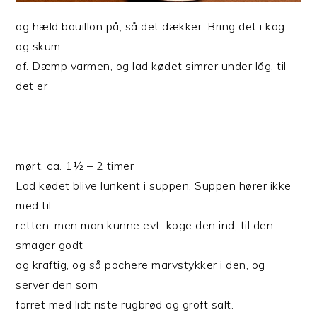
og hæld bouillon på, så det dækker. Bring det i kog
og skum
af. Dæmp varmen, og lad kødet simrer under låg, til
det er
mørt, ca. 1½ – 2 timer
Lad kødet blive lunkent i suppen. Suppen hører ikke
med til
retten, men man kunne evt. koge den ind, til den
smager godt
og kraftig, og så pochere marvstykker i den, og
server den som
forret med lidt riste rugbrød og groft salt.