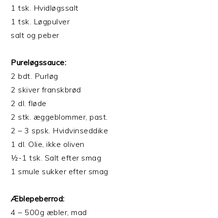
1 tsk. Hvidløgssalt
1 tsk. Løgpulver
salt og peber
Pureløgssauce:
2 bdt. Purløg
2 skiver franskbrød
2 dl. fløde
2 stk. æggeblommer, past.
2 – 3 spsk. Hvidvinseddike
1 dl. Olie, ikke oliven
½-1 tsk. Salt efter smag
1 smule sukker efter smag
Æblepeberrod:
4 – 500g æbler, mad