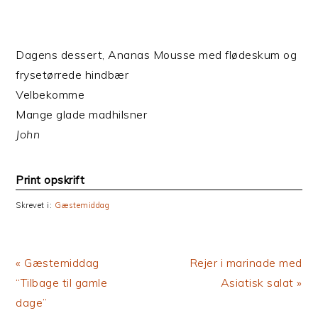
Dagens dessert, Ananas Mousse med flødeskum og
frysetørrede hindbær
Velbekomme
Mange glade madhilsner
John
Print opskrift
Skrevet i:
Gæstemiddag
Previous
Next
« Gæstemiddag
Rejer i marinade med
Post:
Post:
“Tilbage til gamle
Asiatisk salat »
dage”