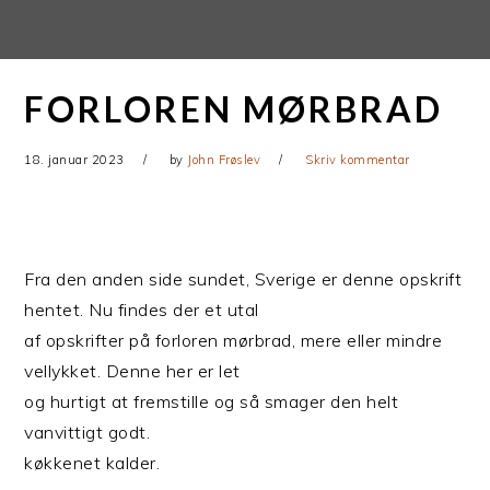
Gå
Skip
direkte
til
til
indhold
FORLOREN MØRBRAD
primær
navigation
18. januar 2023
by
John Frøslev
Skriv kommentar
Fra den anden side sundet, Sverige er denne opskrift
hentet. Nu findes der et utal
af opskrifter på forloren mørbrad, mere eller mindre
vellykket. Denne her er let
og hurtigt at fremstille og så smager den helt
vanvittigt godt.
køkkenet kalder.