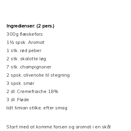
Ingredienser: (2 pers.)
300g flæskefars
1½ spsk. Aromat
1 stk. rød peber
2 stk. skalotte løg
7 stk. champignoner
2 spsk. olivenolie til stegning
3 spsk. smør
2 dl. Cremefraiche 18%
3 dl. Fløde
lidt timian stilke, efter smag
Start med at komme farsen og aromat i en skål