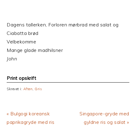
Dagens tallerken, Forloren mørbrad med salat og
Ciabatta brød
Velbekomme
Mange glade madhilsner
John
Print opskrift
Skrevet i:
Aften
,
Gris
Previous
Next
« Bulgogi koreansk
Singapore-gryde med
Post:
Post:
paprikagryde med ris
gyldne ris og salat »