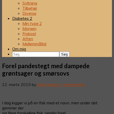
Syltning
Tilbehør
Diverse
Diabetes 2
Min type 2
Morgen
Frokost
Aften
Mellemmåltid
Om mig
Søg
Forel pandestegt med dampede
grøntsager og smørsovs
22. marts 2015
by
John Frøslev
1 kommentar
I dag kigger vi på en fisk med et navn, men under det
gemmer der
sig flere forskellige fisk, nemlig forel