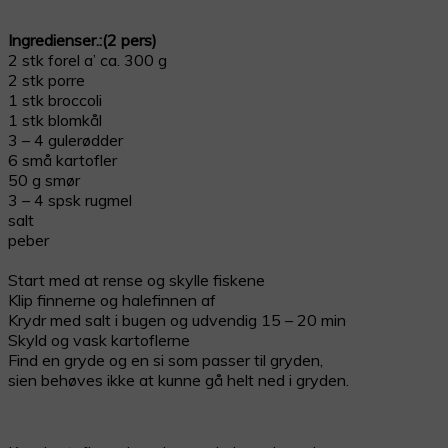
Ingredienser.:(2 pers)
2 stk forel a’ ca. 300 g
2 stk porre
1 stk broccoli
1 stk blomkål
3 – 4 gulerødder
6 små kartofler
50 g smør
3 – 4 spsk rugmel
salt
peber
Start med at rense og skylle fiskene
Klip finnerne og halefinnen af
Krydr med salt i bugen og udvendig 15 – 20 min
Skyld og vask kartoflerne
Find en gryde og en si som passer til gryden,
sien behøves ikke at kunne gå helt ned i gryden.