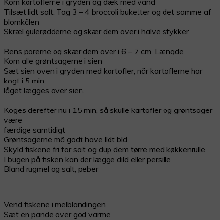
Kom kartoflerne i gryden og dæk med vand
Tilsæt lidt salt. Tag 3 – 4 broccoli buketter og det samme af
blomkålen
Skræl gulerødderne og skær dem over i halve stykker
Rens porerne og skær dem over i 6 – 7 cm. Længde
Kom alle grøntsagerne i sien
Sæt sien oven i gryden med kartofler, når kartoflerne har
kogt i 5 min,
låget lægges over sien.
Koges derefter nu i 15 min, så skulle kartofler og grøntsager
være
færdige samtidigt
Grøntsagerne må godt have lidt bid.
Skyld fiskene fri for salt og dup dem tørre med køkkenrulle
I bugen på fisken kan der lægge dild eller persille
Bland rugmel og salt, peber
Vend fiskene i melblandingen
Sæt en pande over god varme