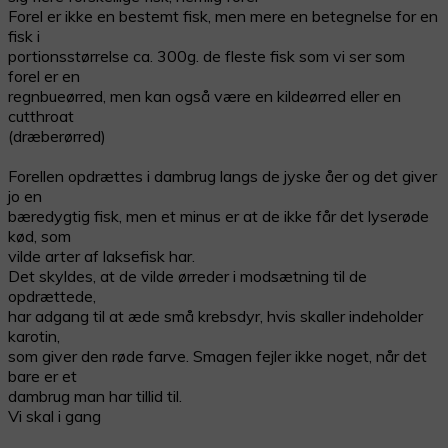
Forel er ikke en bestemt fisk, men mere en betegnelse for en
fisk i
portionsstørrelse ca. 300g. de fleste fisk som vi ser som
forel er en
regnbueørred, men kan også være en kildeørred eller en
cutthroat
(dræberørred)
Forellen opdrættes i dambrug langs de jyske åer og det giver
jo en
bæredygtig fisk, men et minus er at de ikke får det lyserøde
kød, som
vilde arter af laksefisk har.
Det skyldes, at de vilde ørreder i modsætning til de
opdrættede,
har adgang til at æde små krebsdyr, hvis skaller indeholder
karotin,
som giver den røde farve. Smagen fejler ikke noget, når det
bare er et
dambrug man har tillid til.
Vi skal i gang