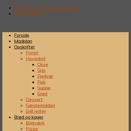
Gå direkte til primær navigation
Skip til indhold
Forside
Madplan
Opskrifter
Forret
Hovedret
Okse
Gris
Fjerkræ
Fisk
Suppe
Grød
Dessert
Gæstemiddag
Grill retter
Brød og kager
Bagværk
Pizza