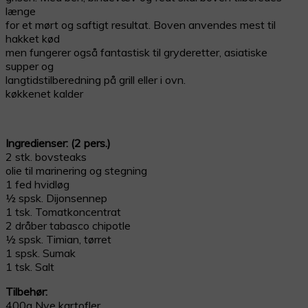
længe
for et mørt og saftigt resultat. Boven anvendes mest til
hakket kød
men fungerer også fantastisk til gryderetter, asiatiske
supper og
langtidstilberedning på grill eller i ovn.
køkkenet kalder
Ingredienser: (2 pers.)
2 stk. bovsteaks
olie til marinering og stegning
1 fed hvidløg
½ spsk. Dijonsennep
1 tsk. Tomatkoncentrat
2 dråber tabasco chipotle
½ spsk. Timian, tørret
1 spsk. Sumak
1 tsk. Salt
Tilbehør:
400g Nye kartofler