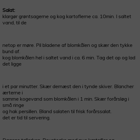
Salat:
klargør grøntsagerne og kog kartoflerne ca. 10min. I saltet
vand, til de
netop er møre. Pil bladene af blomkålen og skær den tykke
bund af.
kog blomkålen hel i saltet vand i ca. 6 min. Tag det op og lad
det ligge
i et par minutter. Skær dernæst den i tynde skiver. Blancher
ærterne i
samme kogevand som blomkålen i 1 min. Skær forårsløg i
små ringe
og hak persillen. Bland salaten til frisk forårssalat.
det er tid til servering.
Dagens tallerken, Bovsteaks med nye kartofler og