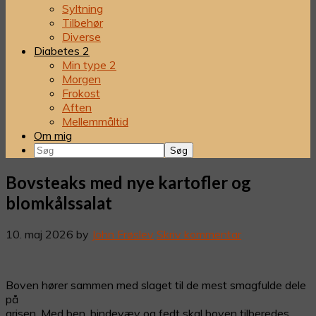
Syltning
Tilbehør
Diverse
Diabetes 2
Min type 2
Morgen
Frokost
Aften
Mellemmåltid
Om mig
Søg
Bovsteaks med nye kartofler og
blomkålssalat
10. maj 2026
by
John Frøslev
Skriv kommentar
Boven hører sammen med slaget til de mest smagfulde dele
på
grisen. Med ben, bindevæv og fedt skal boven tilberedes