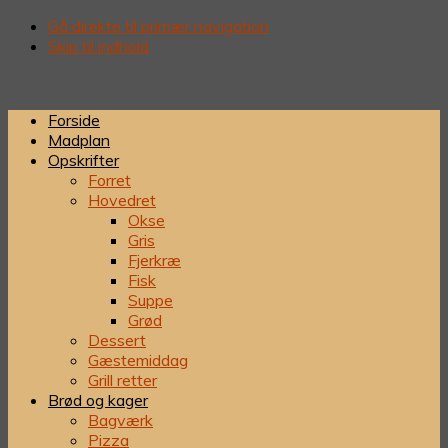
Gå direkte til primær navigation
Skip til indhold
Forside
Madplan
Opskrifter
Forret
Hovedret
Okse
Gris
Fjerkræ
Fisk
Suppe
Grød
Dessert
Gæstemiddag
Grill retter
Brød og kager
Bagværk
Pizza