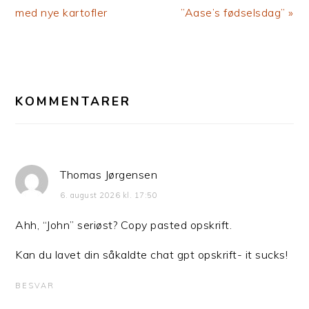
Post:
Post:
med nye kartofler
”Aase’s fødselsdag” »
LÆSERINTERAKTIONER
KOMMENTARER
Thomas Jørgensen
6. august 2026 kl. 17:50
Ahh, “John” seriøst? Copy pasted opskrift.
Kan du lavet din såkaldte chat gpt opskrift- it sucks!
BESVAR