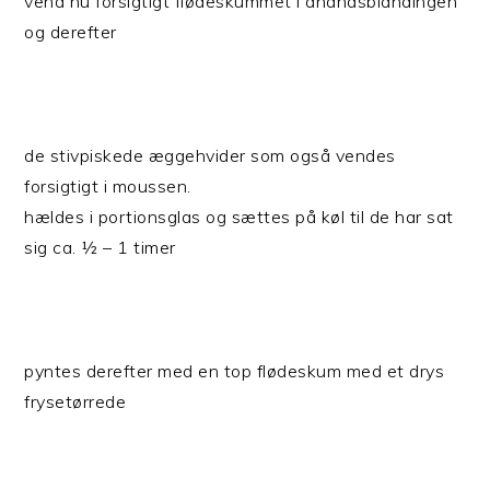
vend nu forsigtigt flødeskummet i ananasblandingen
og derefter
de stivpiskede æggehvider som også vendes
forsigtigt i moussen.
hældes i portionsglas og sættes på køl til de har sat
sig ca. ½ – 1 timer
pyntes derefter med en top flødeskum med et drys
frysetørrede