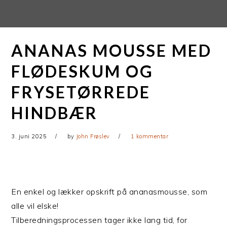
Gå
Skip
direkte
til
til
indhold
ANANAS MOUSSE MED
primær
navigation
FLØDESKUM OG
FRYSETØRREDE
HINDBÆR
3. juni 2025
by
John Frøslev
1 kommentar
En enkel og lækker opskrift på ananasmousse, som
alle vil elske!
Tilberedningsprocessen tager ikke lang tid, for