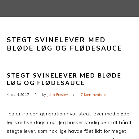
Gå
Skip
direkte
til
til
indhold
primær
STEGT SVINELEVER MED
navigation
BLØDE LØG OG FLØDESAUCE
STEGT SVINELEVER MED BLØDE
LØG OG FLØDESAUCE
4. april 2017
by
John Frøslev
7 kommentarer
Jeg er fra den generation hvor stegt lever med bløde
løg var hverdagsmad. Jeg husker stadig den lidt hårdt
stegte lever, som nok lige havde fået lidt for meget