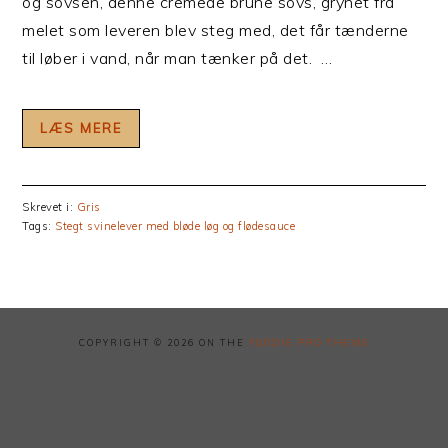
og sovsen, denne cremede brune sovs, grynet fra
melet som leveren blev steg med, det får tænderne
til løber i vand, når man tænker på det. …
LÆS MERE
Skrevet i:
Gris
Tags:
Stegt svinelever med bløde løg og flødesauce
COPYRIGHT © 2026 ON THE
FOODIE PRO THEME