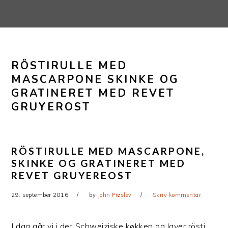
Gå
Skip
direkte
til
til
indhold
primær
RÖSTIRULLE MED
navigation
MASCARPONE SKINKE OG
GRATINERET MED REVET
GRUYEROST
RÖSTIRULLE MED MASCARPONE,
SKINKE OG GRATINERET MED
REVET GRUYEREOST
29. september 2016
by
John Frøslev
Skriv kommentar
I dag går vi i det Schweiziske køkken og laver rösti