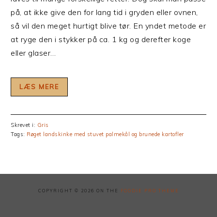
på, at ikke give den for lang tid i gryden eller ovnen,
så vil den meget hurtigt blive tør. En yndet metode er
at ryge den i stykker på ca. 1 kg og derefter koge
eller glaser…
LÆS MERE
Skrevet i:
Gris
Tags:
Røget landskinke med stuvet palmekål og brunede kartofler
COPYRIGHT © 2026 ON THE
FOODIE PRO THEME