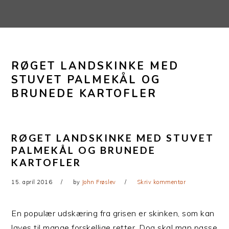
Gå
Skip
direkte
til
til
indhold
primær
RØGET LANDSKINKE MED
navigation
STUVET PALMEKÅL OG
BRUNEDE KARTOFLER
RØGET LANDSKINKE MED STUVET
PALMEKÅL OG BRUNEDE
KARTOFLER
15. april 2016
by
John Frøslev
Skriv kommentar
En populær udskæring fra grisen er skinken, som kan
laves til mange forskellige retter. Dog skal man passe