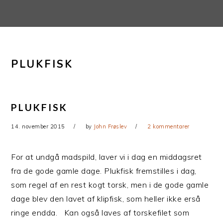
Gå
Skip
direkte
til
til
indhold
primær
PLUKFISK
navigation
PLUKFISK
14. november 2015
by
John Frøslev
2 kommentarer
For at undgå madspild, laver vi i dag en middagsret
fra de gode gamle dage. Plukfisk fremstilles i dag,
som regel af en rest kogt torsk, men i de gode gamle
dage blev den lavet af klipfisk, som heller ikke erså
ringe endda. Kan også laves af torskefilet som