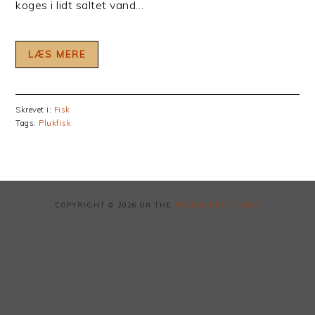
koges i lidt saltet vand…
LÆS MERE
Skrevet i:
Fisk
Tags:
Plukfisk
COPYRIGHT © 2026 ON THE
FOODIE PRO THEME