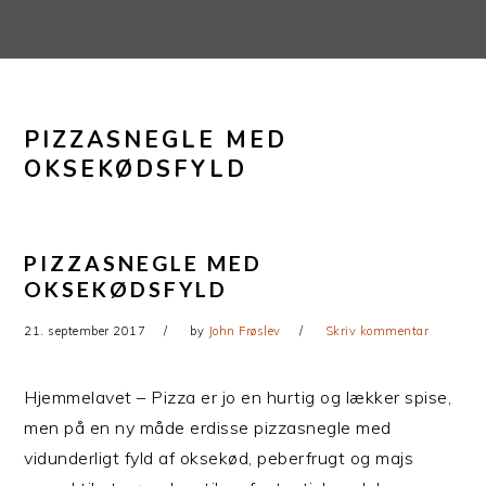
Gå
Skip
direkte
til
til
indhold
primær
PIZZASNEGLE MED
navigation
OKSEKØDSFYLD
PIZZASNEGLE MED
OKSEKØDSFYLD
21. september 2017
by
John Frøslev
Skriv kommentar
Hjemmelavet – Pizza er jo en hurtig og lækker spise,
men på en ny måde erdisse pizzasnegle med
vidunderligt fyld af oksekød, peberfrugt og majs