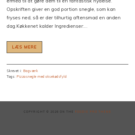
ermed til at gøre dem til en fantastisk nydelse.
Opskriften giver en god portion snegle, som kan
fryses ned, så er der tilhurtig aftensmad en anden
dag.Køkkenet kalder Ingredienser:…
LÆS MERE
Skrevet i:
Bagværk
Tags:
Pizzasnegle med oksekødsfyld
COPYRIGHT © 2026 ON THE
FOODIE PRO THEME