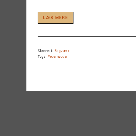
LÆS MERE
Skrevet i:
Bagværk
Tags:
Pebernødder