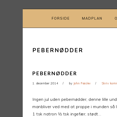
Gå
Skip
direkte
til
til
indhold
FORSIDE
MADPLAN
primær
navigation
PEBERNØDDER
PEBERNØDDER
1. december 2014
by
John Frøslev
Skriv kom
Ingen jul uden pebernødder, denne lille u
manbliver ved med at proppe i munden så 
1 tsk natron ½ tsk ingefær, stødt…