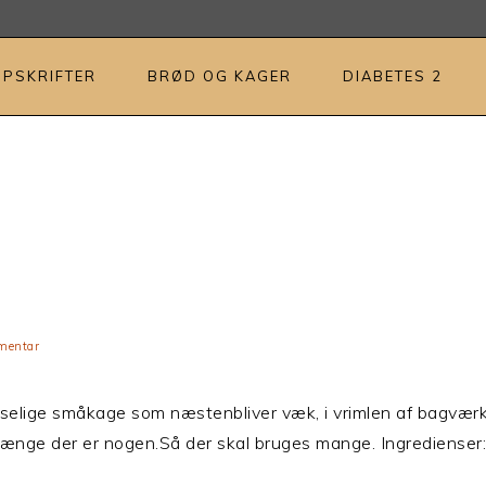
OPSKRIFTER
BRØD OG KAGER
DIABETES 2
mentar
ndselige småkage som næstenbliver væk, i vrimlen af bagvær
længe der er nogen.Så der skal bruges mange. Ingrediense