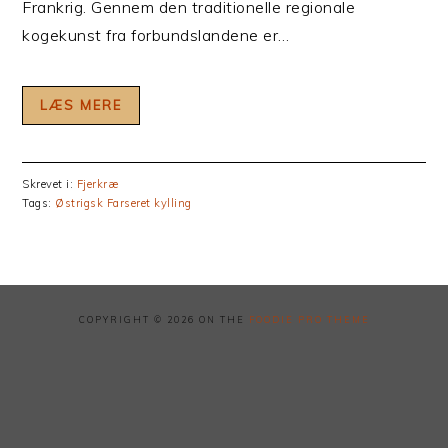
Frankrig. Gennem den traditionelle regionale
kogekunst fra forbundslandene er…
LÆS MERE
Skrevet i:
Fjerkræ
Tags:
Østrigsk Farseret kylling
COPYRIGHT © 2026 ON THE
FOODIE PRO THEME