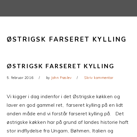
Gå
Skip
direkte
til
til
indhold
primær
ØSTRIGSK FARSERET KYLLING
navigation
ØSTRIGSK FARSERET KYLLING
5. februar 2016
by
John Frøslev
Skriv kommentar
Vi kigger i dag indenfor i det Østrigske køkken og
laver en god gammel ret, farseret kylling på en lidt
anden måde end vi forstår farseret kylling på. Det
østrigske køkken har på grund af landes historie haft
stor indflydelse fra Ungarn, Bøhmen, Italien og