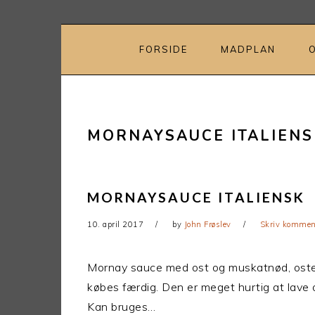
Gå
Skip
direkte
til
til
indhold
FORSIDE
MADPLAN
primær
navigation
MORNAYSAUCE ITALIENS
MORNAYSAUCE ITALIENSK
10. april 2017
by
John Frøslev
Skriv kommen
Mornay sauce med ost og muskatnød, ostes
købes færdig. Den er meget hurtig at lave 
Kan bruges…