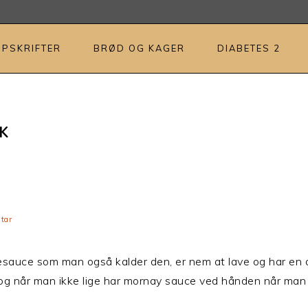
OPSKRIFTER
BRØD OG KAGER
DIABETES 2
K
tar
auce som man også kalder den, er nem at lave og har en d
og når man ikke lige har mornay sauce ved hånden når man s