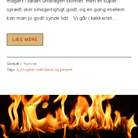
magert i kødet undtagen skinnet, men et super
sprødt skin smagerrigtigt godt, og en gang imellem
kan man jo godt synde lidt. Vi går i køkkenet….
LÆS MERE
Skrevet i:
Fjerkræ
Tags:
Kyllingelår med bacon og paneret
COPYRIGHT © 2026 ON THE
FOODIE PRO THEME