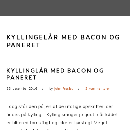
Gå
Skip
direkte
til
til
indhold
primær
KYLLINGELÅR MED BACON OG
navigation
PANERET
KYLLINGLÅR MED BACON OG
PANERET
28. december 2016
by
John Frøslev
2 kommentarer
I dag står den på, en af de utallige opskrifter, der
findes på kylling. Kylling smager jo godt, når kødet
er tilbered fornuftigt og ikke er tørstegt.Meget