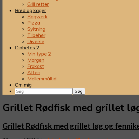
Grill retter
Brød og kager
Bagværk
Pizza
Syltning
Tilbehør
Diverse
Diabetes 2
Min type 2
Morgen
Frokost
Aften
Mellemmåltid
Om mig
Søg
Grillet Rødfisk med grillet lø
Grillet Rødfisk med grillet løg og fennik