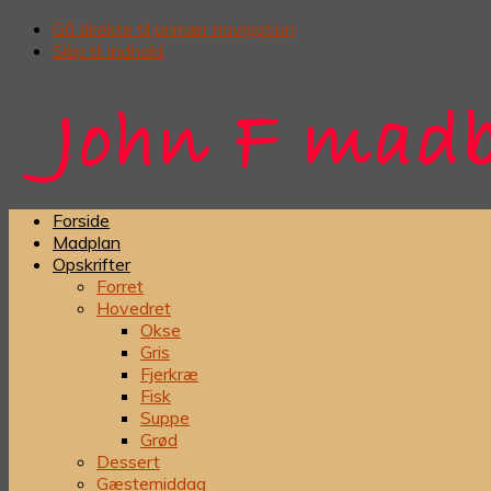
Gå direkte til primær navigation
Skip til indhold
Forside
Madplan
Opskrifter
Forret
Hovedret
Okse
Gris
Fjerkræ
Fisk
Suppe
Grød
Dessert
Gæstemiddag