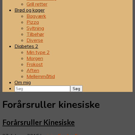
Grill retter
Brød og kager
Bagværk
Pizza
Syltning
Tilbehør
Diverse
Diabetes 2
Min type 2
Morgen
Frokost
Aften
Mellemmåltid
Om mig
Søg
Forårsruller kinesiske
Forårsruller Kinesiske