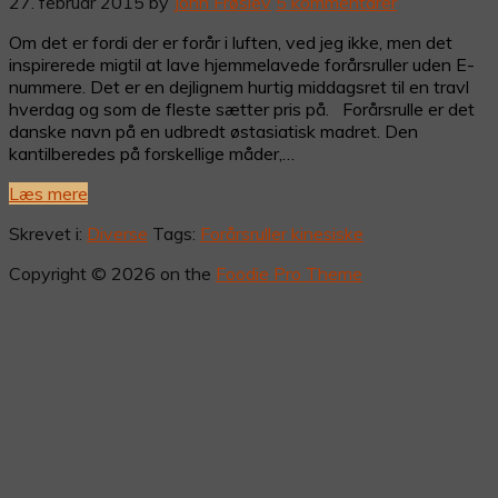
27. februar 2015
by
John Frøslev
5 kommentarer
Om det er fordi der er forår i luften, ved jeg ikke, men det
inspirerede migtil at lave hjemmelavede forårsruller uden E-
nummere. Det er en dejlignem hurtig middagsret til en travl
hverdag og som de fleste sætter pris på. Forårsrulle er det
danske navn på en udbredt østasiatisk madret. Den
kantilberedes på forskellige måder,…
Læs mere
Skrevet i:
Diverse
Tags:
Forårsruller kinesiske
Copyright © 2026 on the
Foodie Pro Theme