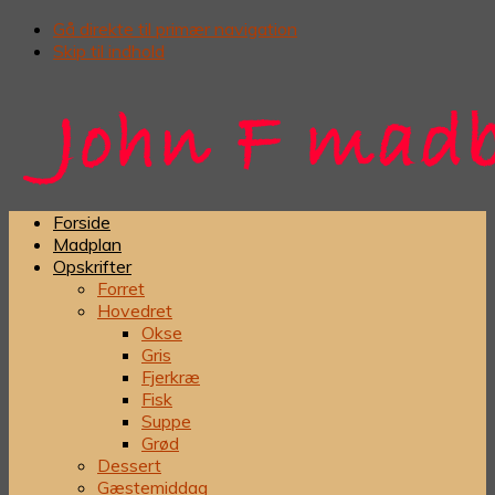
Gå direkte til primær navigation
Skip til indhold
Forside
Madplan
Opskrifter
Forret
Hovedret
Okse
Gris
Fjerkræ
Fisk
Suppe
Grød
Dessert
Gæstemiddag