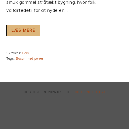
smuk gammel stråtækt bygning, hvor folk
valfartedetil for at nyde en…
LÆS MERE
Skrevet i:
Gris
Tags:
Bacon med porrer
COPYRIGHT © 2026 ON THE
FOODIE PRO THEME