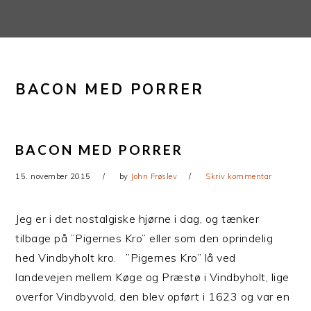
Gå
Skip
direkte
til
til
indhold
primær
BACON MED PORRER
navigation
BACON MED PORRER
15. november 2015
by
John Frøslev
Skriv kommentar
Jeg er i det nostalgiske hjørne i dag, og tænker
tilbage på ”Pigernes Kro” eller som den oprindelig
hed Vindbyholt kro. ”Pigernes Kro” lå ved
landevejen mellem Køge og Præstø i Vindbyholt, lige
overfor Vindbyvold, den blev opført i 1623 og var en