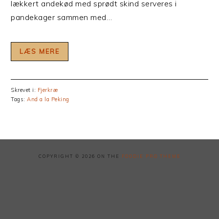
lækkert andekød med sprødt skind serveres i
pandekager sammen med…
LÆS MERE
Skrevet i:
Fjerkræ
Tags:
And a la Peking
COPYRIGHT © 2026 ON THE
FOODIE PRO THEME