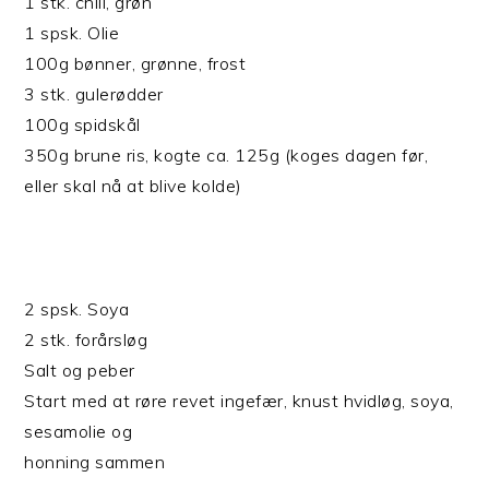
1 stk. chili, grøn
1 spsk. Olie
100g bønner, grønne, frost
3 stk. gulerødder
100g spidskål
350g brune ris, kogte ca. 125g (koges dagen før,
eller skal nå at blive kolde)
2 spsk. Soya
2 stk. forårsløg
Salt og peber
Start med at røre revet ingefær, knust hvidløg, soya,
sesamolie og
honning sammen