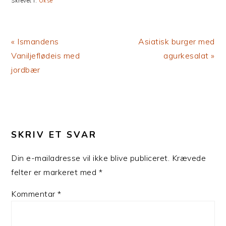
Skrevet i:
Okse
Previous
Next
« Ismandens
Asiatisk burger med
Post:
Post:
Vaniljeflødeis med
agurkesalat »
jordbær
LÆSERINTERAKTIONER
SKRIV ET SVAR
Din e-mailadresse vil ikke blive publiceret.
Krævede
felter er markeret med
*
Kommentar
*