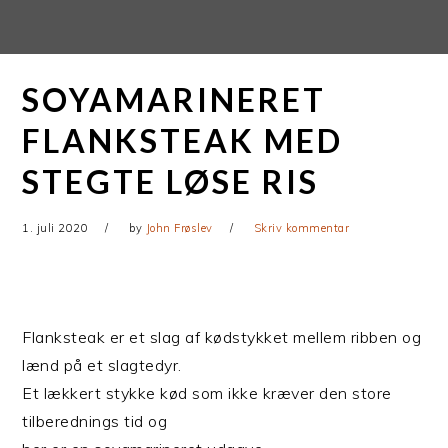
Gå
Skip
direkte
til
til
indhold
SOYAMARINERET
primær
navigation
FLANKSTEAK MED
STEGTE LØSE RIS
1. juli 2020
by
John Frøslev
Skriv kommentar
Flanksteak er et slag af kødstykket mellem ribben og
lænd på et slagtedyr.
Et lækkert stykke kød som ikke kræver den store
tilberednings tid og