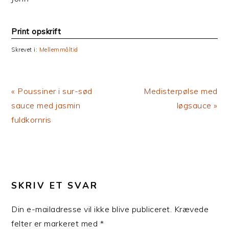
Print opskrift
Skrevet i:
Mellemmåltid
Previous
Next
« Poussiner i sur-sød
Medisterpølse med
Post:
Post:
sauce med jasmin
løgsauce »
fuldkornris
LÆSERINTERAKTIONER
SKRIV ET SVAR
Din e-mailadresse vil ikke blive publiceret.
Krævede
felter er markeret med
*