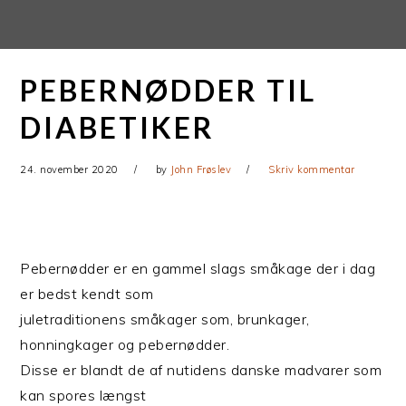
Gå
Skip
direkte
til
til
indhold
PEBERNØDDER TIL
primær
navigation
DIABETIKER
24. november 2020
by
John Frøslev
Skriv kommentar
Pebernødder er en gammel slags småkage der i dag
er bedst kendt som
juletraditionens småkager som, brunkager,
honningkager og pebernødder.
Disse er blandt de af nutidens danske madvarer som
kan spores længst