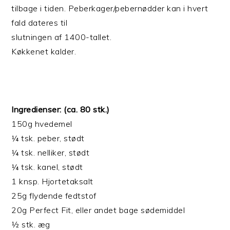
tilbage i tiden. Peberkager/pebernødder kan i hvert
fald dateres til
slutningen af 1400-tallet.
Køkkenet kalder.
Ingredienser: (ca. 80 stk.)
150g hvedemel
¼ tsk. peber, stødt
¼ tsk. nelliker, stødt
¼ tsk. kanel, stødt
1 knsp. Hjortetaksalt
25g flydende fedtstof
20g Perfect Fit, eller andet bage sødemiddel
½ stk. æg