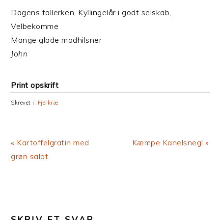
Dagens tallerken, Kyllingelår i godt selskab,
Velbekomme
Mange glade madhilsner
John
Print opskrift
Skrevet i:
Fjerkræ
Previous
Next
« Kartoffelgratin med
Kæmpe Kanelsnegl »
Post:
Post:
grøn salat
LÆSERINTERAKTIONER
SKRIV ET SVAR