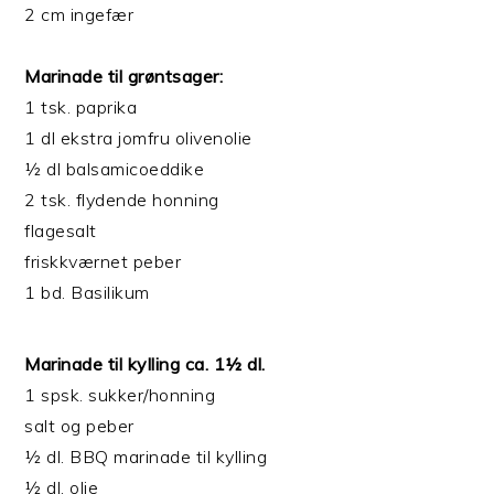
2 cm ingefær
Marinade til grøntsager:
1 tsk. paprika
1 dl ekstra jomfru olivenolie
½ dl balsamicoeddike
2 tsk. flydende honning
flagesalt
friskkværnet peber
1 bd. Basilikum
Marinade til kylling ca. 1½ dl.
1 spsk. sukker/honning
salt og peber
½ dl. BBQ marinade til kylling
½ dl. olie