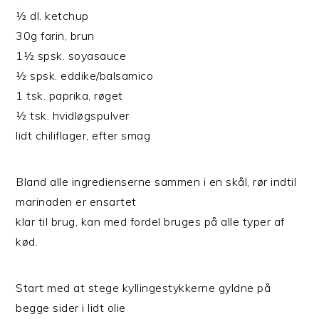
½ dl. ketchup
30g farin, brun
1½ spsk. soyasauce
½ spsk. eddike/balsamico
1 tsk. paprika, røget
½ tsk. hvidløgspulver
lidt chiliflager, efter smag
Bland alle ingredienserne sammen i en skål, rør indtil
marinaden er ensartet
klar til brug, kan med fordel bruges på alle typer af
kød.
Start med at stege kyllingestykkerne gyldne på
begge sider i lidt olie