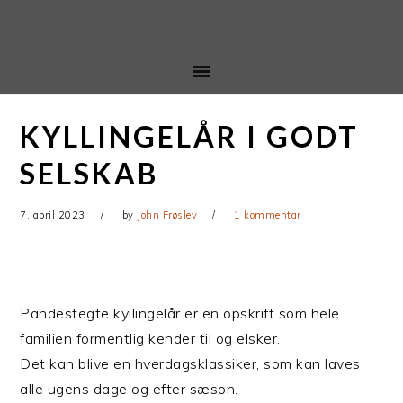
Gå
Skip
direkte
til
til
indhold
primær
navigation
KYLLINGELÅR I GODT
SELSKAB
7. april 2023
by
John Frøslev
1 kommentar
Pandestegte kyllingelår er en opskrift som hele
familien formentlig kender til og elsker.
Det kan blive en hverdagsklassiker, som kan laves
alle ugens dage og efter sæson.