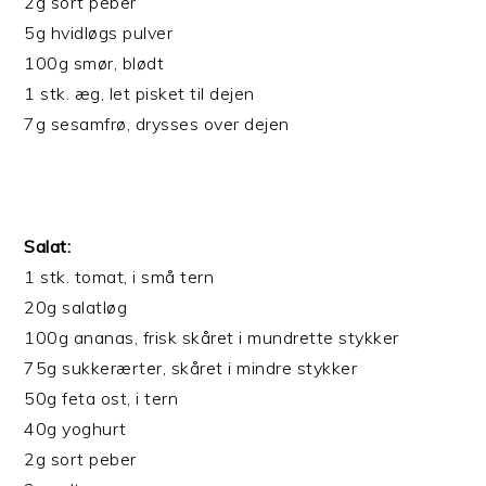
2g sort peber
5g hvidløgs pulver
100g smør, blødt
1 stk. æg, let pisket til dejen
7g sesamfrø, drysses over dejen
Salat:
1 stk. tomat, i små tern
20g salatløg
100g ananas, frisk skåret i mundrette stykker
75g sukkerærter, skåret i mindre stykker
50g feta ost, i tern
40g yoghurt
2g sort peber