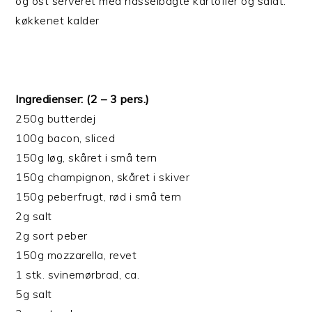
og ost serveret med hasselbagte kartofler og salat.
køkkenet kalder
Ingredienser: (2 – 3 pers.)
250g butterdej
100g bacon, sliced
150g løg, skåret i små tern
150g champignon, skåret i skiver
150g peberfrugt, rød i små tern
2g salt
2g sort peber
150g mozzarella, revet
1 stk. svinemørbrad, ca.
5g salt