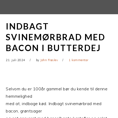
Gå
Skip
direkte
til
til
indhold
INDBAGT
primær
navigation
SVINEMØRBRAD MED
BACON I BUTTERDEJ
21. juli 2024
by
John Frøslev
1 kommentar
Selvom du er 100år gammel bør du kende til denne
hemmelighed
med at, indbage kød. Indbagt svinemørbrad med
bacon, grøntsager