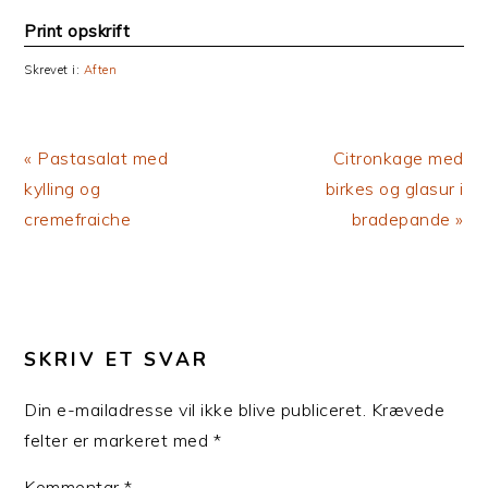
Print opskrift
Skrevet i:
Aften
Previous
Next
« Pastasalat med
Citronkage med
Post:
Post:
kylling og
birkes og glasur i
cremefraiche
bradepande »
LÆSERINTERAKTIONER
SKRIV ET SVAR
Din e-mailadresse vil ikke blive publiceret.
Krævede
felter er markeret med
*
Kommentar
*