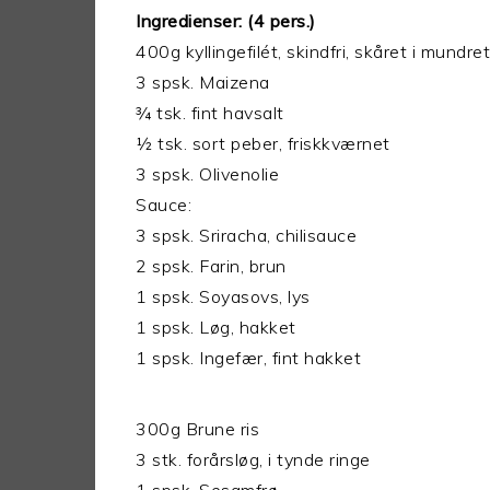
Ingredienser: (4 pers.)
400g kyllingefilét, skindfri, skåret i mundre
3 spsk. Maizena
¾ tsk. fint havsalt
½ tsk. sort peber, friskkværnet
3 spsk. Olivenolie
Sauce:
3 spsk. Sriracha, chilisauce
2 spsk. Farin, brun
1 spsk. Soyasovs, lys
1 spsk. Løg, hakket
1 spsk. Ingefær, fint hakket
300g Brune ris
3 stk. forårsløg, i tynde ringe