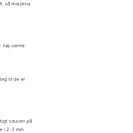
dt, så maizena
 høj varme.
eg til de er
tigt saucen på
e i 2-3 min.