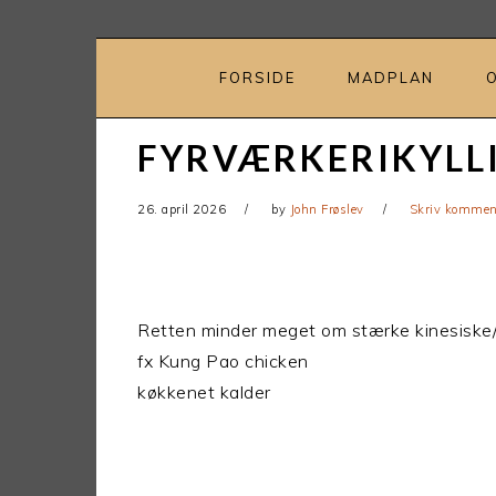
Gå
Skip
direkte
til
til
indhold
FORSIDE
MADPLAN
primær
navigation
FYRVÆRKERIKYLLI
26. april 2026
by
John Frøslev
Skriv kommen
Retten minder meget om stærke kinesiske/a
fx Kung Pao chicken
køkkenet kalder