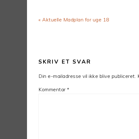
Previous
« Aktuelle Madplan for uge 18
Post:
LÆSERINTERAKTIONER
SKRIV ET SVAR
Din e-mailadresse vil ikke blive publiceret.
Kommentar
*