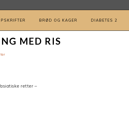
OPSKRIFTER
BRØD OG KAGER
DIABETES 2
NG MED RIS
tar
siatiske retter –