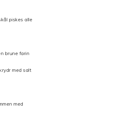
kål piskes alle
en brune farin
 krydr med salt
sammen med