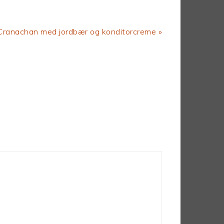
Next
Cranachan med jordbær og konditorcreme »
Post: