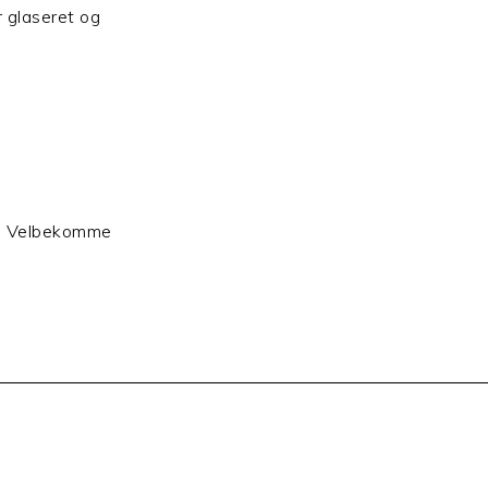
r glaseret og
is, Velbekomme