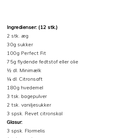
Ingredienser: (12 stk.)
2 stk. æg
30g sukker
100g Perfect Fit
75g flydende fedtstof eller olie
½ dl. Minimælk
¼ dl. Citronsaft
180g hvedemel
3 tsk. bagepulver
2 tsk. vaniljesukker
3 spsk. Revet citronskal
Glasur:
3 spsk. Flormelis