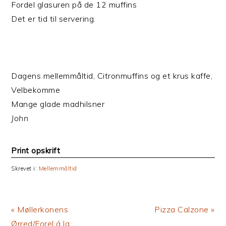
Fordel glasuren på de 12 muffins
Det er tid til servering.
Dagens mellemmåltid, Citronmuffins og et krus kaffe,
Velbekomme
Mange glade madhilsner
John
Print opskrift
Skrevet i:
Mellemmåltid
Previous
Next
« Møllerkonens
Pizza Calzone »
Post:
Post:
Ørred/Forel á la