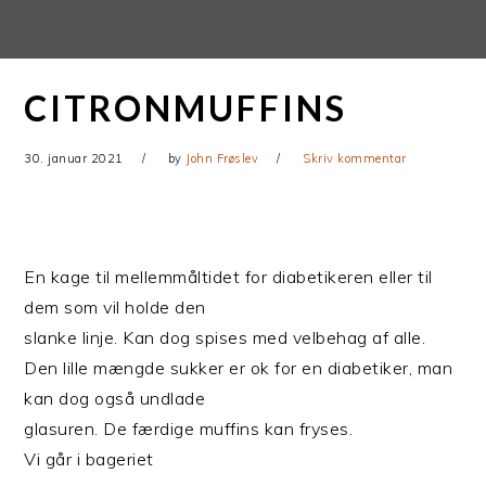
Gå
Skip
direkte
til
til
indhold
CITRONMUFFINS
primær
navigation
30. januar 2021
by
John Frøslev
Skriv kommentar
En kage til mellemmåltidet for diabetikeren eller til
dem som vil holde den
slanke linje. Kan dog spises med velbehag af alle.
Den lille mængde sukker er ok for en diabetiker, man
kan dog også undlade
glasuren. De færdige muffins kan fryses.
Vi går i bageriet