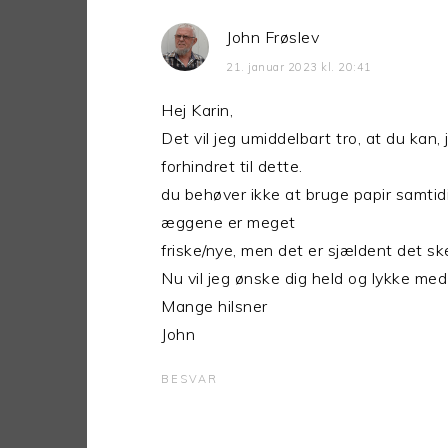
John Frøslev
21. januar 2023 kl. 20:41
Hej Karin,
Det vil jeg umiddelbart tro, at du ka
forhindret til dette.
du behøver ikke at bruge papir samtidi
æggene er meget
friske/nye, men det er sjældent det ske
Nu vil jeg ønske dig held og lykke me
Mange hilsner
John
BESVAR