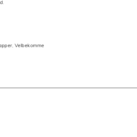
d.
lapper, Velbekomme