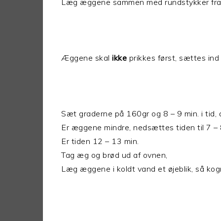
Læg æggene sammen med rundstykker fra 
Æggene skal
ikke
prikkes først, sættes ind
Sæt graderne på 160gr og 8 – 9 min. i tid,
Er æggene mindre, nedsættes tiden til 7 – 
Er tiden 12 – 13 min.
Tag æg og brød ud af ovnen,
Læg æggene i koldt vand et øjeblik, så ko