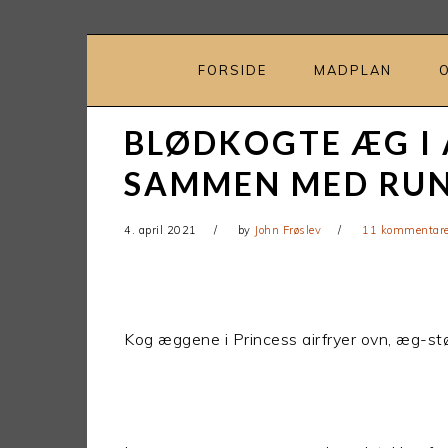
Gå
Skip
direkte
til
til
indhold
FORSIDE
MADPLAN
primær
navigation
BLØDKOGTE ÆG I 
SAMMEN MED RU
4. april 2021
by
John Frøslev
11 kommentare
Kog æggene i Princess airfryer ovn, æg-stø