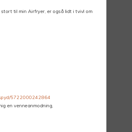
tort til min Airfryer, er også lidt i tvivl om
grillspyd/5722000242864
d mig en venneanmodning,