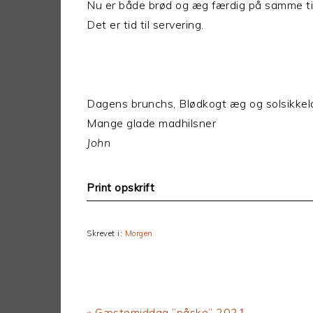
Nu er både brød og æg færdig på samme ti
Det er tid til servering.
Dagens brunchs, Blødkogt æg og solsikke
Mange glade madhilsner
John
Print opskrift
Skrevet i:
Morgen
Previous
« Gæstemiddag ”påske” 2021