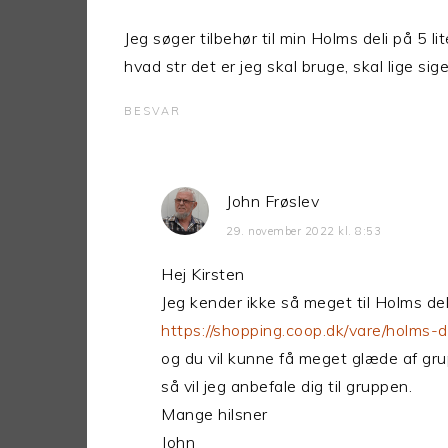
Jeg søger tilbehør til min Holms deli på 5 lit
hvad str det er jeg skal bruge, skal lige si
BESVAR
John Frøslev
29. november 2022 kl. 8:53
Hej Kirsten
Jeg kender ikke så meget til Holms deli, 
https://shopping.coop.dk/vare/holms-d
og du vil kunne få meget glæde af gr
så vil jeg anbefale dig til gruppen.
Mange hilsner
John