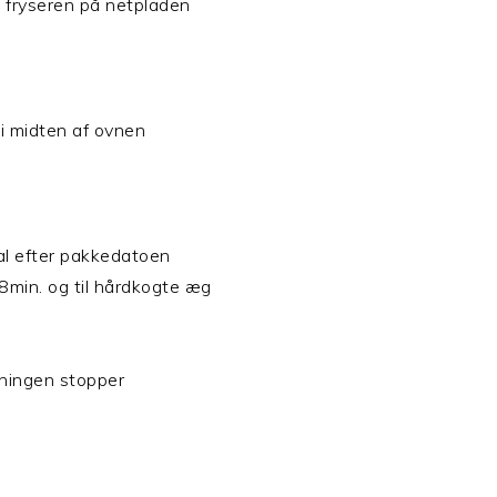
fryseren på netpladen
 i midten af ovnen
 al efter pakkedatoen
8min. og til hårdkogte æg
gningen stopper