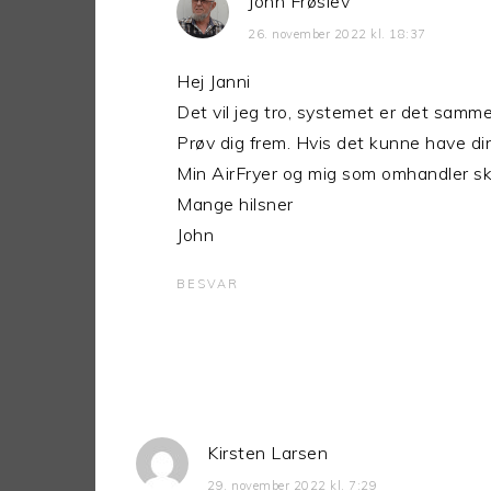
John Frøslev
26. november 2022 kl. 18:37
Hej Janni
Det vil jeg tro, systemet er det samme
Prøv dig frem. Hvis det kunne have din
Min AirFryer og mig som omhandler sk
Mange hilsner
John
BESVAR
Kirsten Larsen
29. november 2022 kl. 7:29