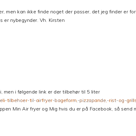
er, men kan ikke finde noget der passer, det jeg finder er for s
ges er nybegynder. Vh. Kirsten
men i følgende link er der tilbehør til 5 liter
eli-tilbehoer-til-airfryer-bageform,-pizzapande,-rist-og-
uppen Min Air fryer og Mig hvis du er på Facebook, så sen