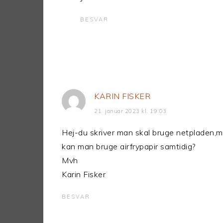
BESVAR
KARIN FISKER
21. januar 2023 kl. 19:03
Hej-du skriver man skal bruge netpladen,me
kan man bruge airfrypapir samtidig?
Mvh
Karin Fisker
BESVAR